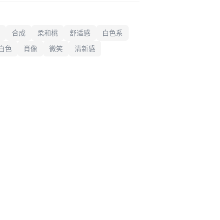
围清新、纯净、温馨，具有高品质
合成
柔和桃
舒适感
白色系
白色
肖像
微笑
清新感