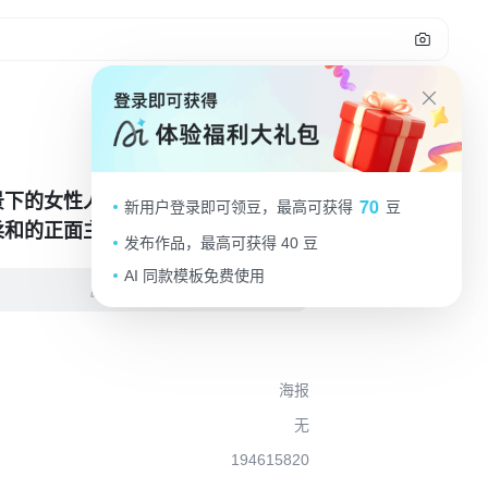
报
景下的女性人像摄影，照片级写实
70
新用户登录即可领豆，最高可获得
豆
柔和的正面主光源，人物面部有细
发布作品，最高可获得 40 豆
光和自然阴影，皮肤呈现光滑细腻
AI 同款模板免费使用
，通透白皙，水润光泽。女性有着
编辑
黑亮泽的长卷发，发丝自然垂落，
微的飘逸感。她身着简约的白色抹
裙，坐姿优雅，双臂交叠放在身
海报
只手轻托脸颊，表情自然放松，眼
无
有神。整体画面构图简洁大方，聚
194615820
物主体，色彩以白色和肤色为主，