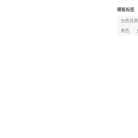
整体氛
模板标签
商……
白色背景
黑色