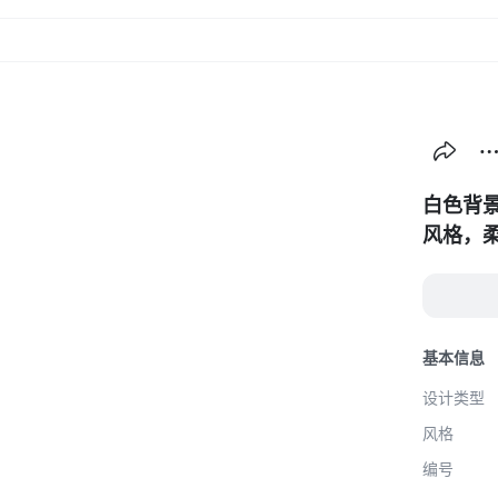
创作
海
白色背
风格，
腻的高
的质感
一头乌
带有轻
基本信息
胸连衣
设计类型
前，一
风格
神明亮
编号
焦于人