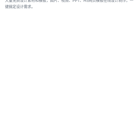
大量免费设计素材和模板，图片、视频、PPT、H5网页模板在线设计制作，一
键搞定设计需求。