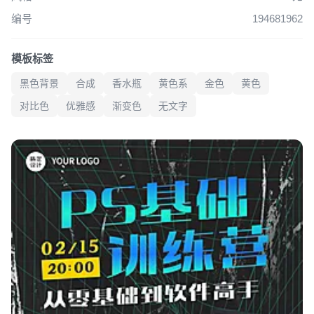
编号
194681962
模板标签
黑色背景
合成
香水瓶
黄色系
金色
黄色
对比色
优雅感
渐变色
无文字