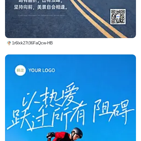
1r6lxk27t36FaQcw-HB