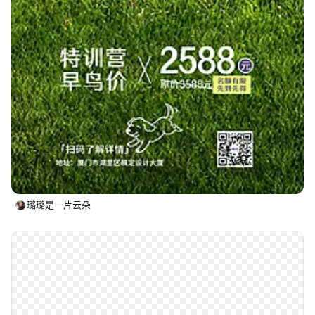
璐璐是一片云朵