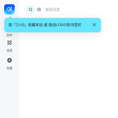
按「⌘+D」收藏本站 或 拖动LOGO到书签栏
创作
发现
创建