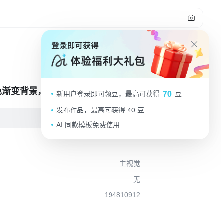
视觉
色渐变背景，带有一圈圈扩散的粉质
70
新用户登录即可领豆，最高可获得
豆
发布作品，最高可获得 40 豆
编辑
AI 同款模板免费使用
主视觉
无
194810912