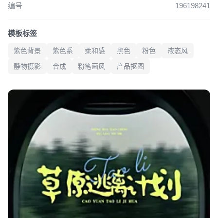
编号
196198241
模板标签
紫色背景
紫色系
柔和感
黑色
粉色
液态风
静物摄影
合成
粉笔画风
产品抠图