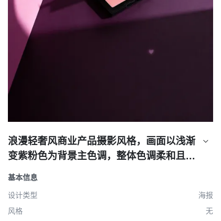
创作
海报
浪漫轻奢风商业产品摄影风格，画面以浅渐
变紫粉色为背景主色调，整体色调柔和且富
有高级感。采用俯视斜拍的视角，主体置于
基本信息
画面中下部的深紫色哑光靠墙平面上，左侧
设计类型
海报
是粉紫色墙面，呈自然倾斜角度。光投射爱
风格
无
心形状的光