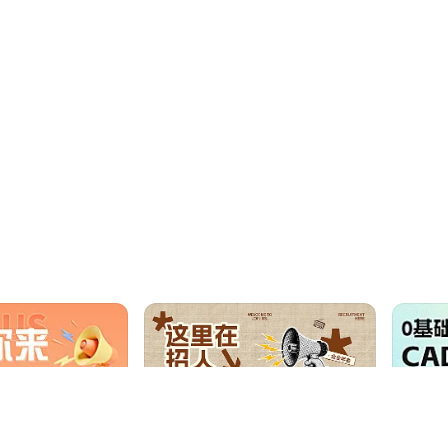
晚风吹行舟dd
零时