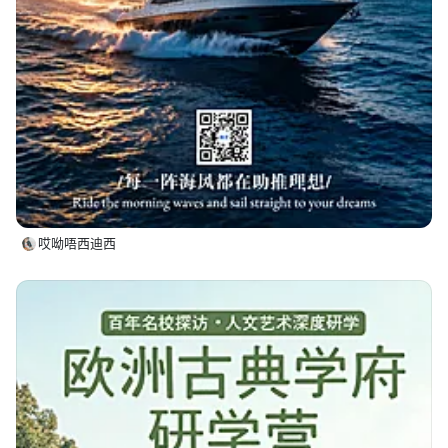
哎呦唔西迪西