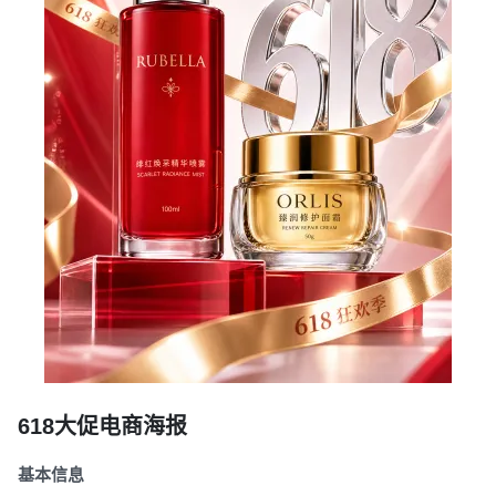
创作
海报
竖版海报
618大促电商海报
基本信息