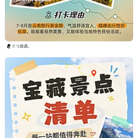
ぐつ自讽、