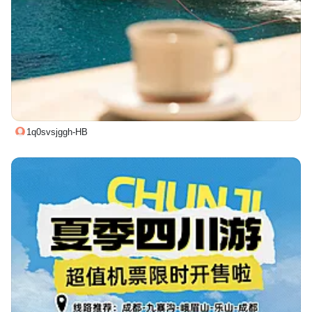
1q0svsjggh-HB