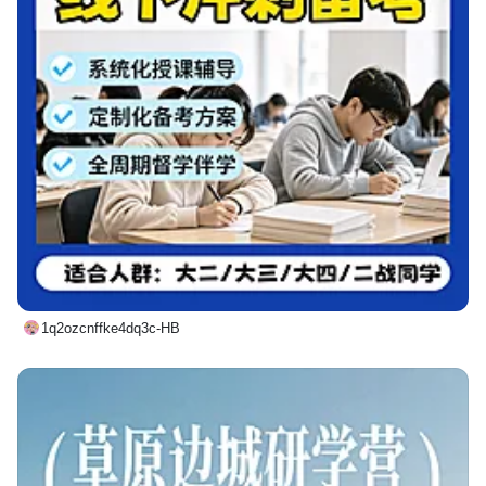
1q2ozcnffke4dq3c-HB