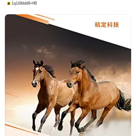
1q1i0bldd9-HB