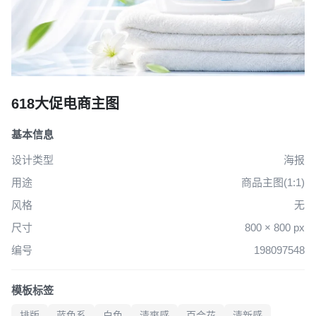
创作
海报
商品主图(1:1)
618大促电商主图
基本信息
设计类型
海报
用途
商品主图(1:1)
风格
无
尺寸
800 × 800 px
编号
198097548
模板标签
排版
蓝色系
白色
清爽感
百合花
清新感