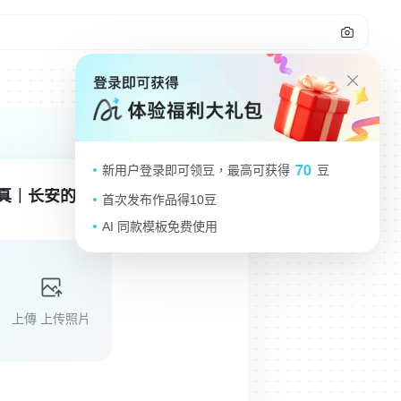
70
新用户登录即可领豆，最高可获得
豆
真｜长安的荔枝
首次发布作品得10豆
AI 同款模板免费使用
上傳 上传照片