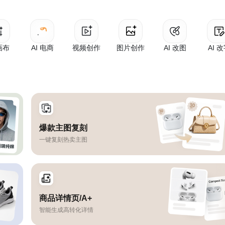
 画布
AI 电商
视频创作
图片创作
AI 改图
AI 
爆款主图复刻
一键复刻热卖主图
商品详情页/A+
智能生成高转化详情