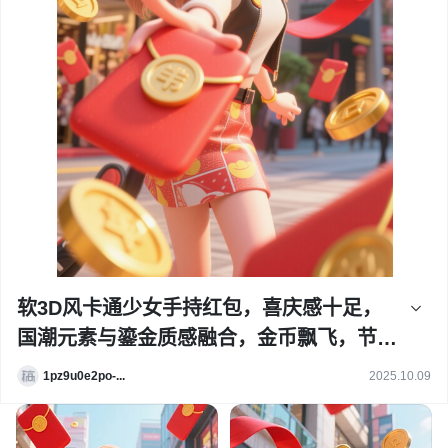
软3D风卡通少女手持红包，喜庆感十足，
国潮元素与鎏金质感融合，金币飘飞，节日
氛围浓厚。
1pz9u0e2po-...
2025.10.09