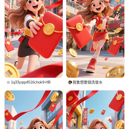
1q33yqrp4516chok9-HB
我隻想要個洗發水