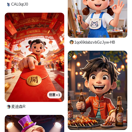
CAL0qtJ0
1qo69dabzvbGzJyw-HB
创意 × 1
麦迪森R