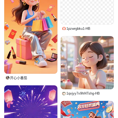
1pzwrgbku1-HB
开心小番茄
1qvjyy7v9hf4Tshg-HB