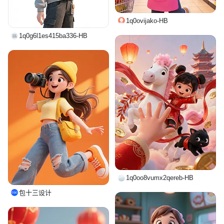
1q0ovijako-HB
1q0g6l1es415ba336-HB
1q0oo8vumx2qereb-HB
包十三设计