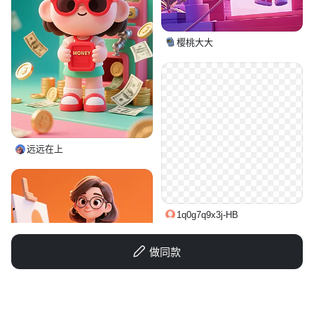
创意 × 2
樱桃大大
远远在上
1q0g7q9x3j-HB
做同款