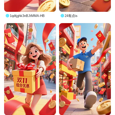
1qdtjghk3nBJtMMA-HB
24有点is