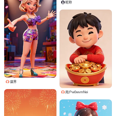
昵称
谋界
用户w0wvmNei