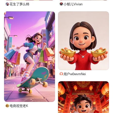
花生了笋么柿
小郁儿Vivian
用户w0wvmNei
电商视觉老K