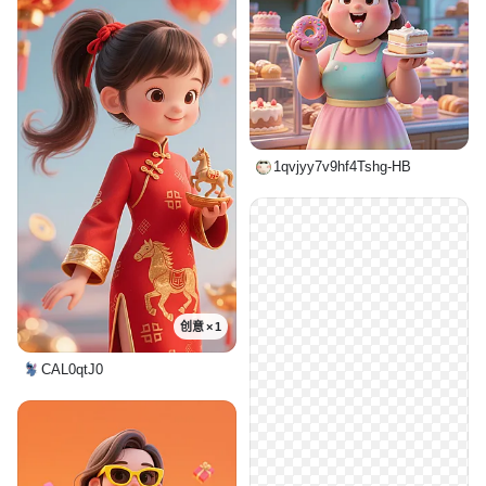
1qvjyy7v9hf4Tshg-HB
创意 × 1
CAL0qtJ0