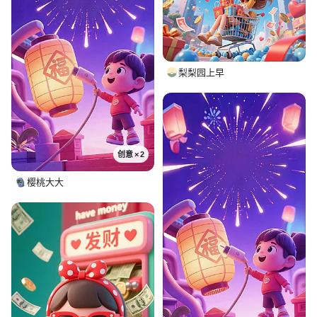
梨梨园上早
创意 × 2
樱桃大大