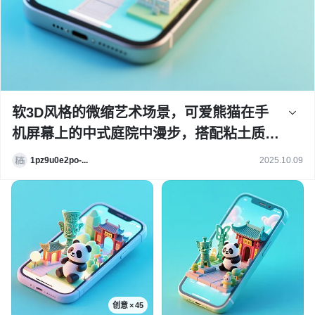
软3D风格的微缩艺术场景，可爱熊猫在手
机屏幕上的中式庭院中漫步，搭配粘土质感
建筑与绿植，清新柔和，充满卡通感与舒适
1pz9u0e2po-...
2025.10.09
氛围。
创意 × 45