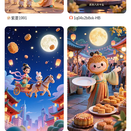
紫菱1991
1q04s2b8xk-HB