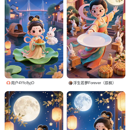
用户4Yfc8yjO
浮生若夢Forever（辰枫）