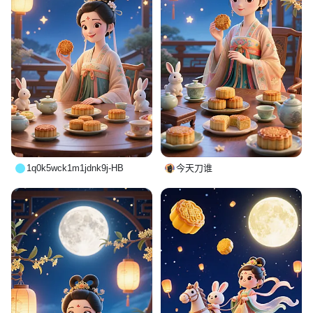
1q0k5wck1m1jdnk9j-HB
今天刀谁