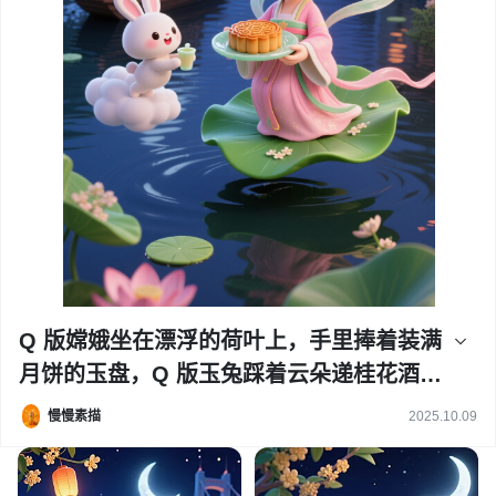
Q 版嫦娥坐在漂浮的荷叶上，手里捧着装满
月饼的玉盘，Q 版玉兔踩着云朵递桂花酒，
下方是江南水乡乌篷船与现代跨江大桥同
慢慢素描
2025.10.09
框，夜空挂着月牙和小灯笼