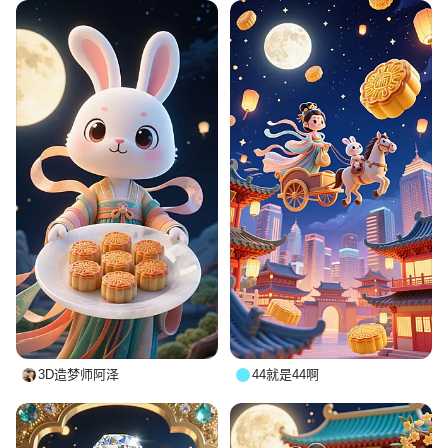
3D造梦师阿泽
44就是44啊