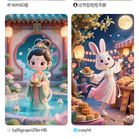
WANG程
过节狂吃吃不胖
1q0figzapvi25br-HB
zoeyhh