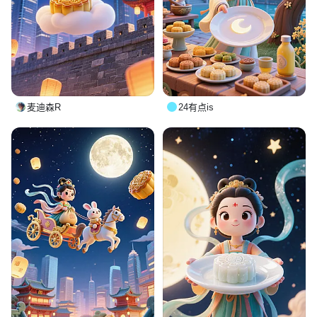
麦迪森R
24有点is