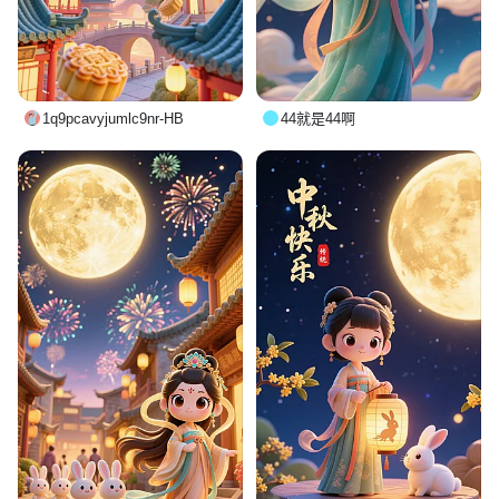
1q9pcavyjumlc9nr-HB
44就是44啊