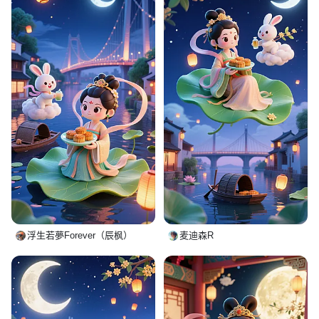
浮生若夢Forever（辰枫）
麦迪森R