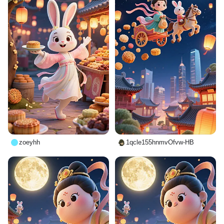
zoeyhh
1qcle155hnmvOfvw-HB