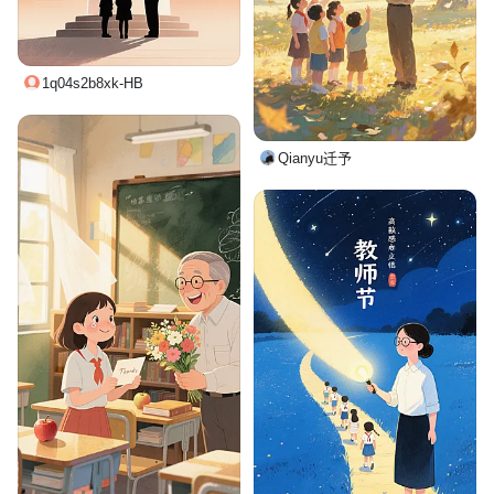
1q04s2b8xk-HB
Qianyu迁予