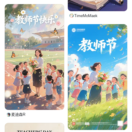
TimeMoMaek
麦迪森R