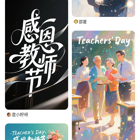
邵夏
是小籽呀