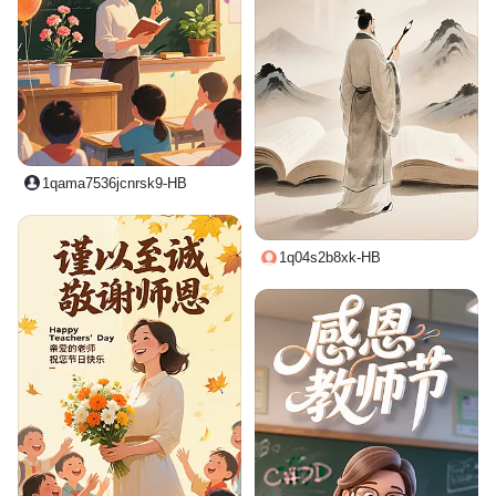
1qama7536jcnrsk9-HB
1q04s2b8xk-HB