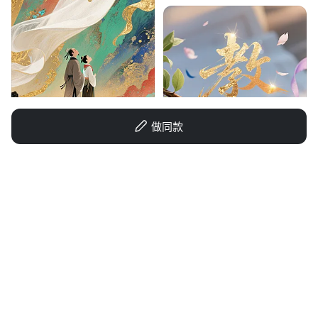
做同款
希洛洛
小文~~
TimeMoMaek