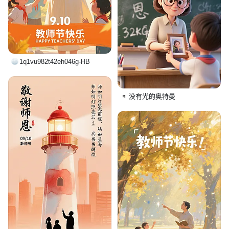
1q1vu982t42eh046g-HB
没有光的奥特曼