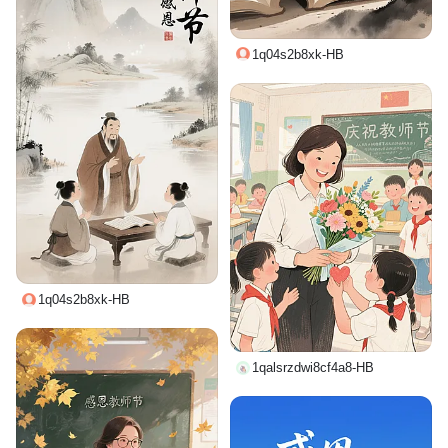
1q04s2b8xk-HB
1q04s2b8xk-HB
1qalsrzdwi8cf4a8-HB