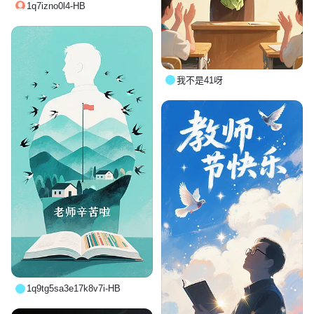
1q7izno0l4-HB
我不是41呀
1q9tg5sa3e17k8v7i-HB