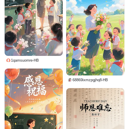
1qamsuomre-HB
68869ixmzpgjhq8-HB