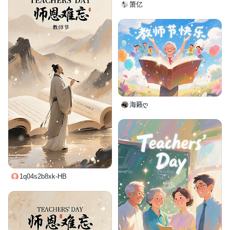
箫亿
海籁ღ
1q04s2b8xk-HB