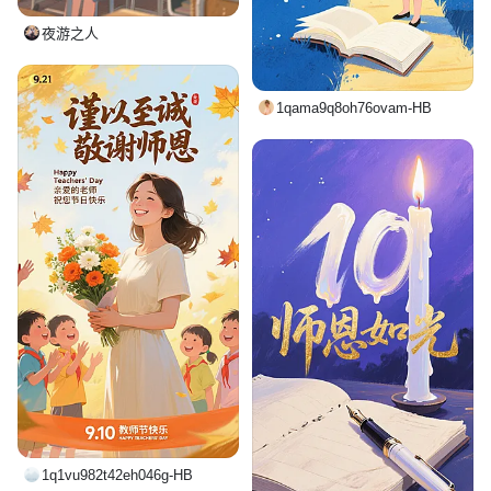
夜游之人
1qama9q8oh76ovam-HB
1q1vu982t42eh046g-HB