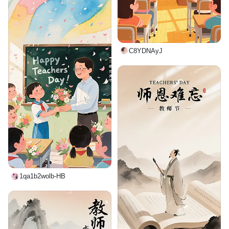
C8YDNAyJ
1qa1b2wolb-HB