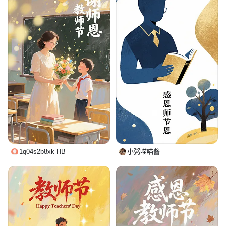
1q04s2b8xk-HB
小粥喵喵酱