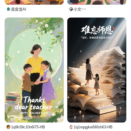
皮皮龙AI
小文~~
1q9h39c10n6l75-HB
1q1nqqgkw56fsh63-HB