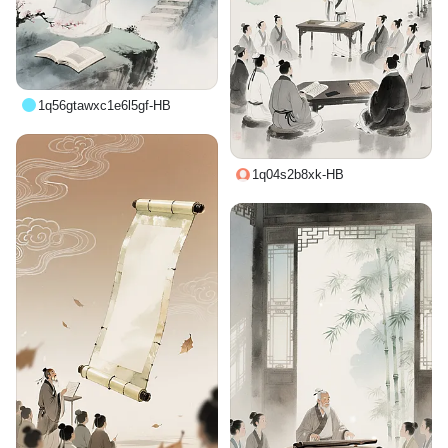
1q56gtawxc1e6l5gf-HB
1q04s2b8xk-HB