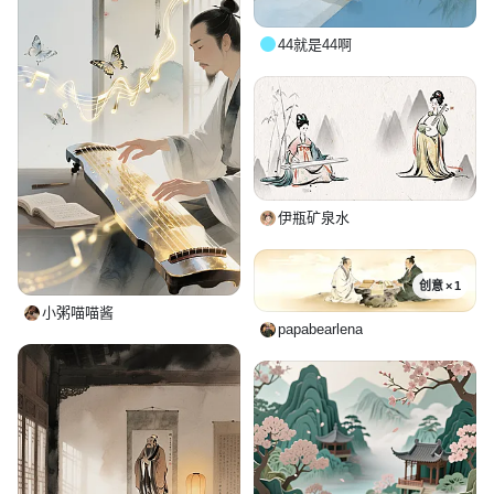
44就是44啊
伊瓶矿泉水
创意 × 1
小粥喵喵酱
papabearlena