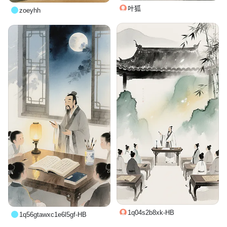
叶狐
zoeyhh
1q04s2b8xk-HB
1q56gtawxc1e6l5gf-HB