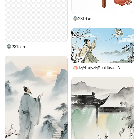
231dsa
231dsa
1qfd1ajydgBuuUXw-HB