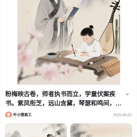
粉梅映古卷，师者执书而立，学童伏案疾
书。紫凤衔芝，远山含黛，琴瑟和鸣间，墨
香染岁月，传承师道薪火长明。
叶小倩美工
2025.09.02