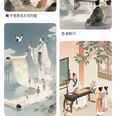
牛顿莱布尼茨的猫
墨枫33