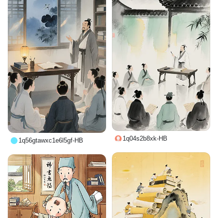
1q04s2b8xk-HB
1q56gtawxc1e6l5gf-HB