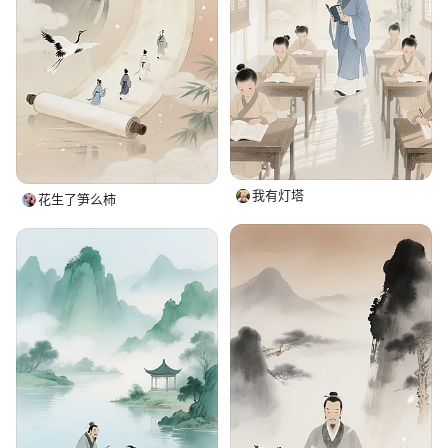
我有灯塔
花生了笋么柿