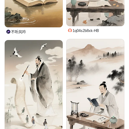
1q04s2b8xk-HB
不听风吟