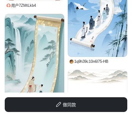
用户7ZMtLkb4
1q9h39c10n6l75-HB
做同款
1q04s2b8xk-HB