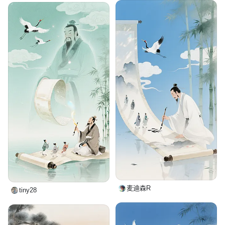
麦迪森R
tiny28