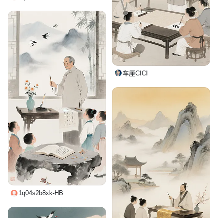
车厘CICI
1q04s2b8xk-HB