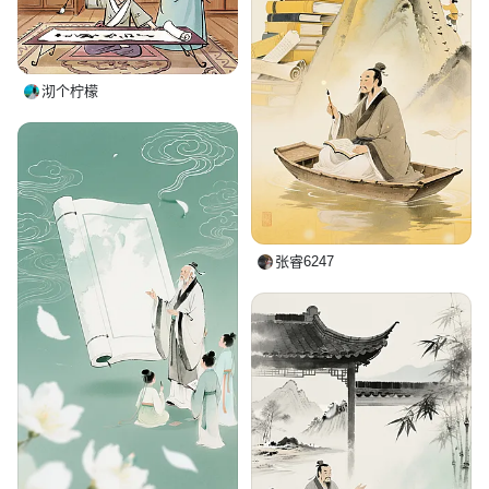
沏个柠檬
张睿6247