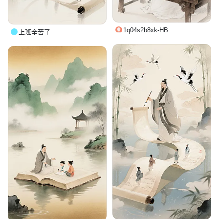
1q04s2b8xk-HB
上班辛苦了