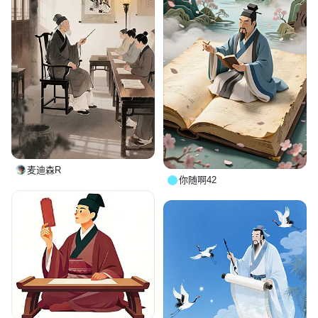
麦迪森R
你随啊42