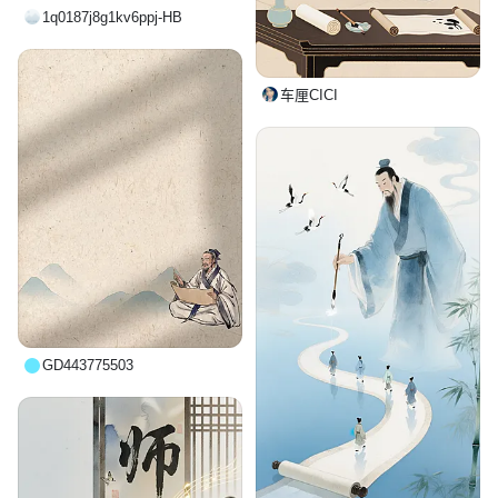
1q0187j8g1kv6ppj-HB
车厘CICI
GD443775503