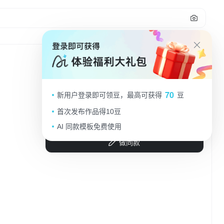
古典中式工笔水墨风，文人雅士静读诗
70
新用户登录即可领豆，最高可获得
豆
书，山水环绕，意境深远。
首次发布作品得10豆
1q04s2b8xk-...
2025.09.05
AI 同款模板免费使用
做同款