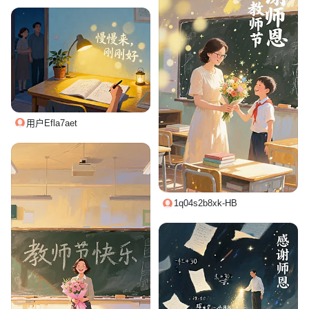
用户Efla7aet
1q04s2b8xk-HB