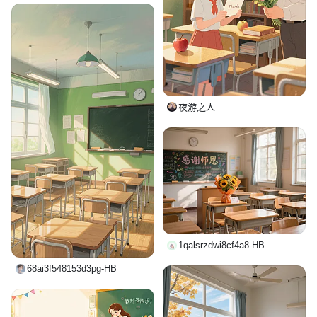
夜游之人
1qalsrzdwi8cf4a8-HB
68ai3f548153d3pg-HB