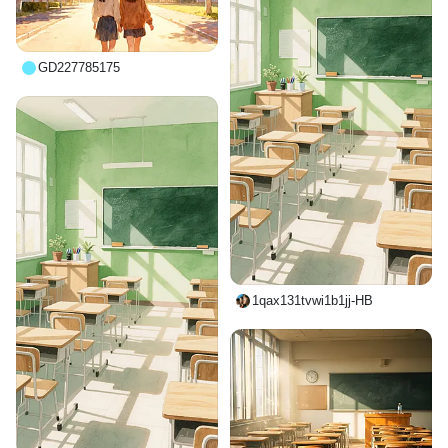
GD227785175
1qax131tvwi1b1jj-HB