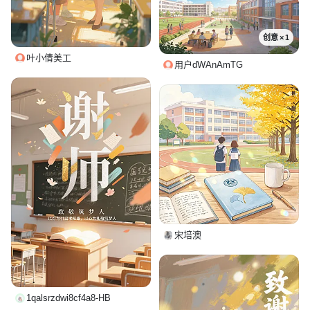
创意 × 1
叶小倩美工
用户dWAnAmTG
宋培澳
1qalsrzdwi8cf4a8-HB