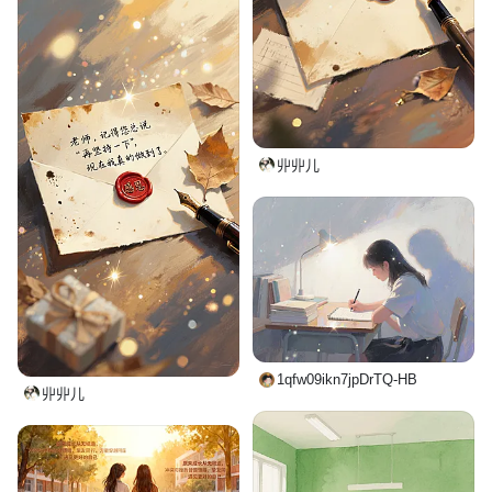
丱丱儿
1qfw09ikn7jpDrTQ-HB
丱丱儿