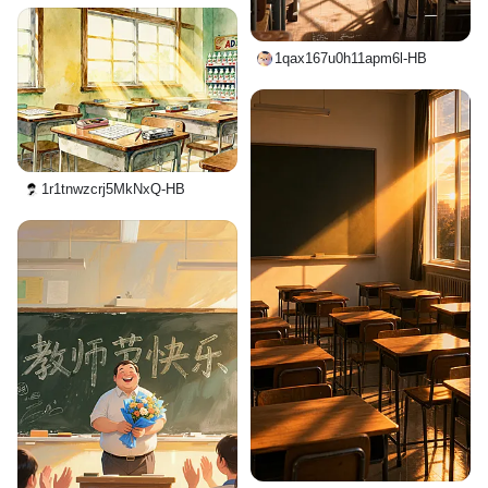
1qax167u0h11apm6l-HB
1r1tnwzcrj5MkNxQ-HB