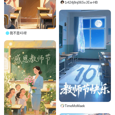
1r424j8nj06SvJEw-HB
我不是41呀
TimeMoMaek