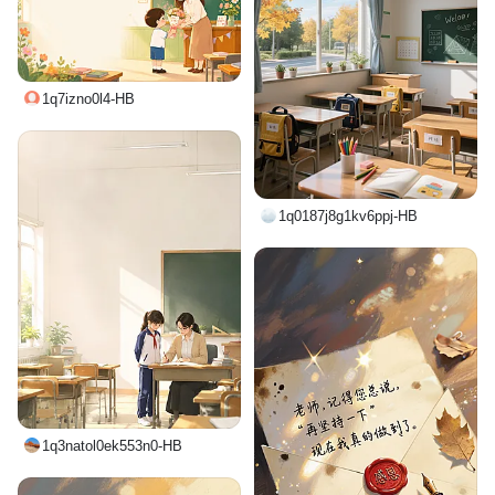
1q7izno0l4-HB
1q0187j8g1kv6ppj-HB
1q3natol0ek553n0-HB