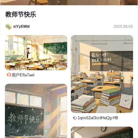
教师节快乐
xiYyEMbl
2025.09.03
用户Efla7aet
1qnx62al3rzdHaQg-HB