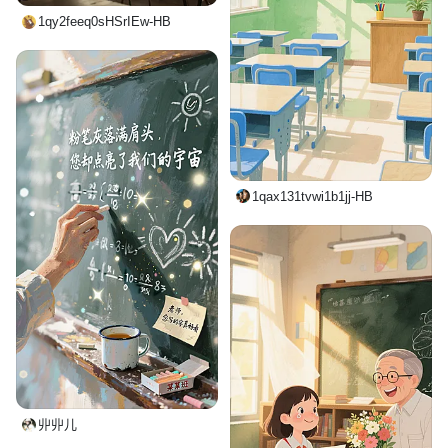
1qy2feeq0sHSrIEw-HB
1qax131tvwi1b1jj-HB
丱丱儿