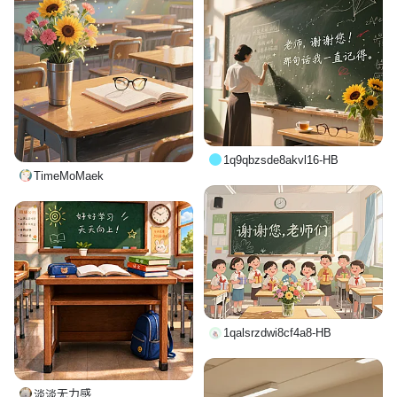
1q9qbzsde8akvl16-HB
TimeMoMaek
1qalsrzdwi8cf4a8-HB
淡淡无力感