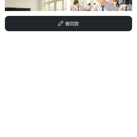
做同款
1q1l9g5i7g-HB
68ai3f548153d3pg-HB
GD639612827