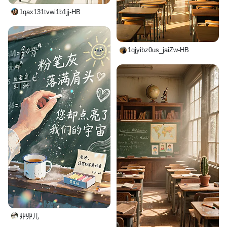
1qax131tvwi1b1jj-HB
1qjyibz0us_jaiZw-HB
丱丱儿