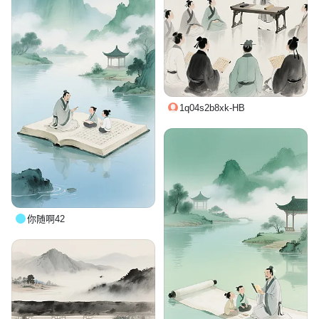
1q04s2b8xk-HB
你随啊42