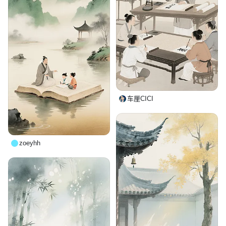
车厘CICI
zoeyhh