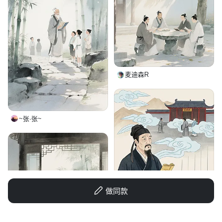
麦迪森R
~张·张~
做同款