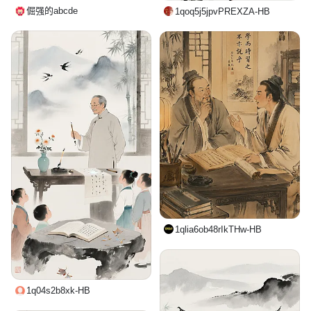
倔强的abcde
1qoq5j5jpvPREXZA-HB
1qlia6ob48rIkTHw-HB
1q04s2b8xk-HB