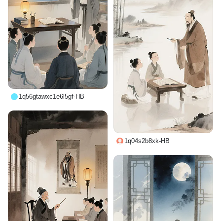
1q56gtawxc1e6l5gf-HB
1q04s2b8xk-HB