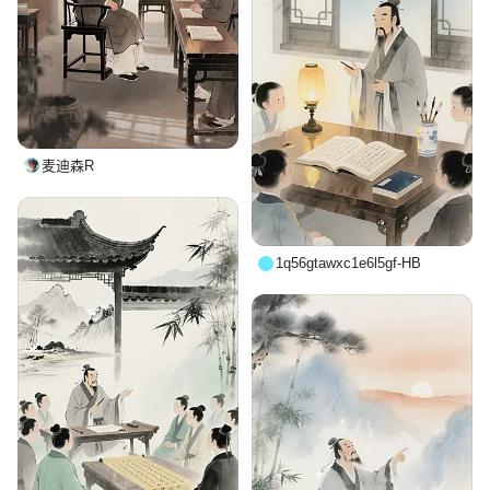
麦迪森R
1q56gtawxc1e6l5gf-HB