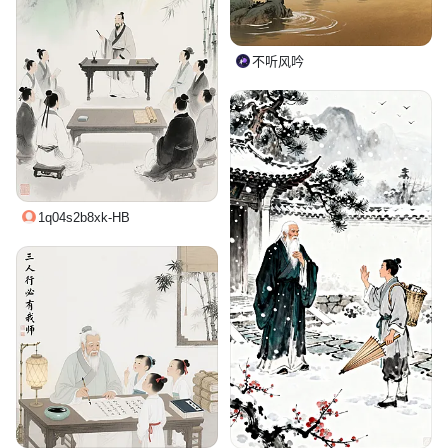
不听风吟
1q04s2b8xk-HB