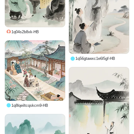
1q04s2b8xk-HB
1q56gtawxc1e6l5gf-HB
1q8lqeiltcqskcm9-HB