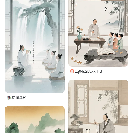
1q04s2b8xk-HB
麦迪森R