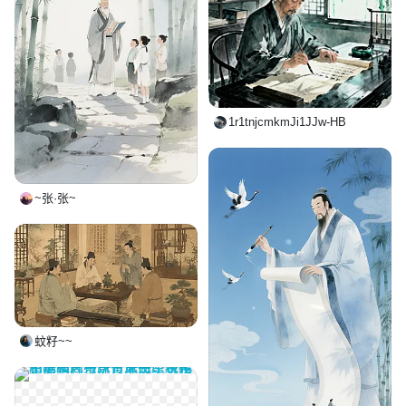
1r1tnjcmkmJi1JJw-HB
~张·张~
蚊籽~~