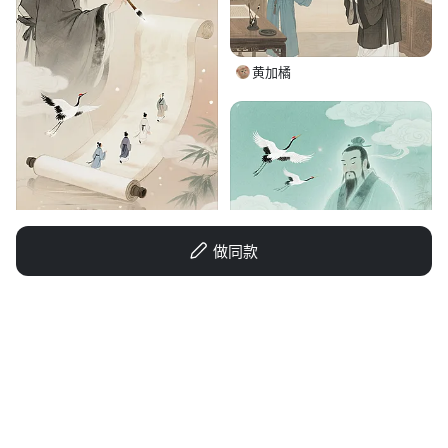
黄加橘
做同款
花生了笋么柿