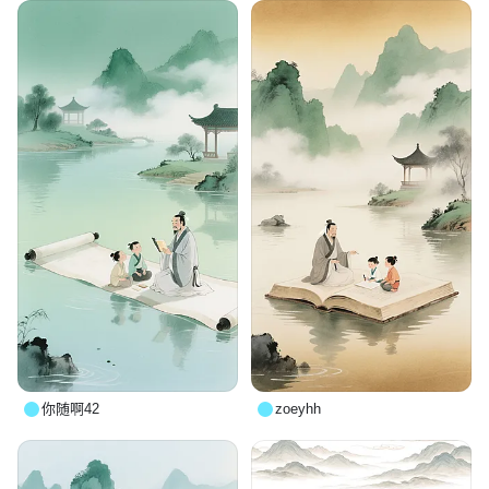
你随啊42
zoeyhh