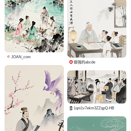
JOAN_com
倔强的abcde
1qni1v7ekm3ZZqpQ-HB