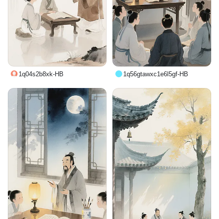
1q04s2b8xk-HB
1q56gtawxc1e6l5gf-HB