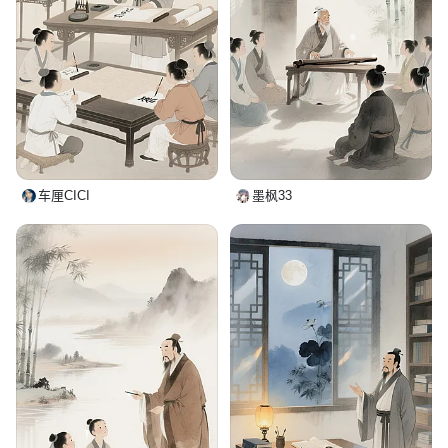
车厘CICI
墨枫33