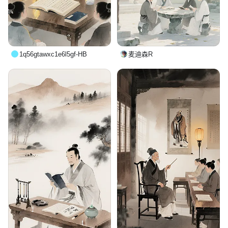
1q56gtawxc1e6l5gf-HB
麦迪森R