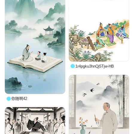
1r4pgku3hnQj5Tjw-HB
你随啊42