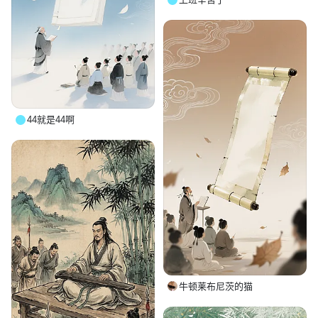
44就是44啊
牛顿莱布尼茨的猫