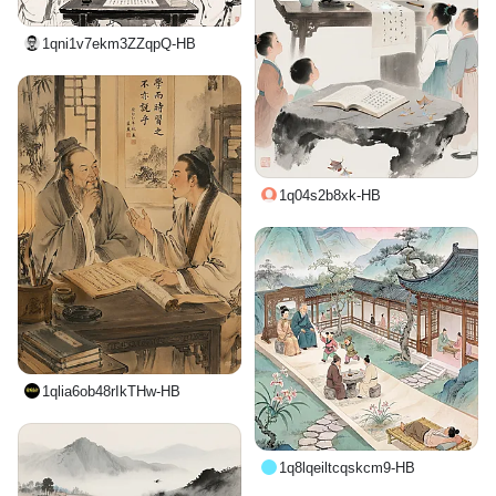
1qni1v7ekm3ZZqpQ-HB
1q04s2b8xk-HB
1qlia6ob48rIkTHw-HB
1q8lqeiltcqskcm9-HB