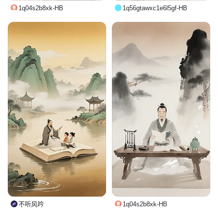
1q04s2b8xk-HB
1q56gtawxc1e6l5gf-HB
不听风吟
1q04s2b8xk-HB