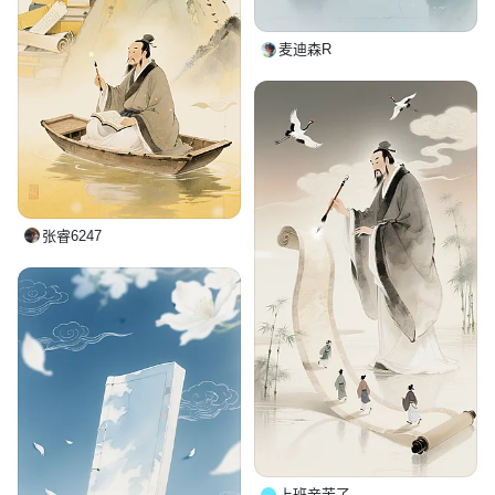
麦迪森R
张睿6247
上班辛苦了