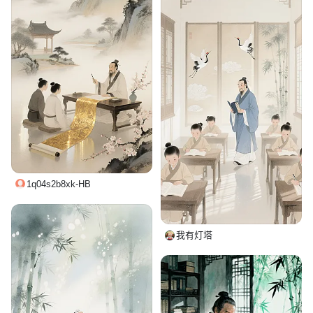
1q04s2b8xk-HB
我有灯塔