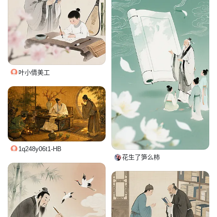
叶小倩美工
1q248y06t1-HB
花生了笋么柿