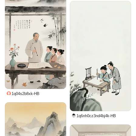
1q04s2b8xk-HB
1q6nh0cz3nd4bj4k-HB