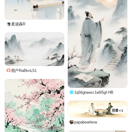
麦迪森R
用户RaBknL51
1q56gtawxc1e6l5gf-HB
创意 × 1
papabearlena