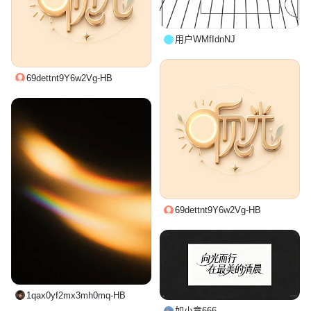
用户WMfIdnNJ
69dettnt9Y6w2Vg-HB
69dettnt9Y6w2Vg-HB
1qax0yf2mx3mh0mq-HB
如小意666