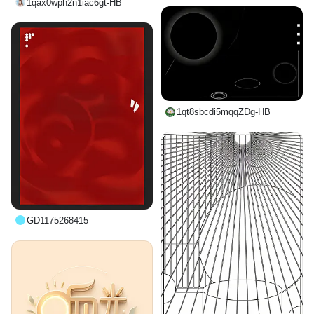
1qax0wph2n1iac6gt-HB
1qt8sbcdi5mqqZDg-HB
GD1175268415