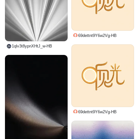
69dettnt9Y6w2Vg-HB
1qlv3t8ypnXHtJ_w-HB
69dettnt9Y6w2Vg-HB