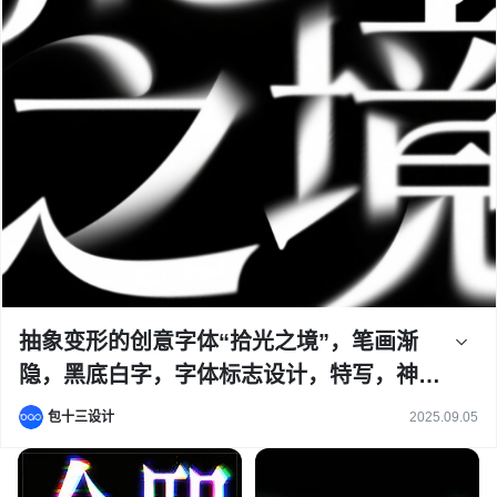
抽象变形的创意字体“拾光之境”，笔画渐
隐，黑底白字，字体标志设计，特写，神秘
高级氛围，线条流畅富有动感，光影效果，
包十三设计
2025.09.05
背景干净，极简构图，现代设计感，艺术字
体，白色字体在黑色背景上呈现渐变透明的