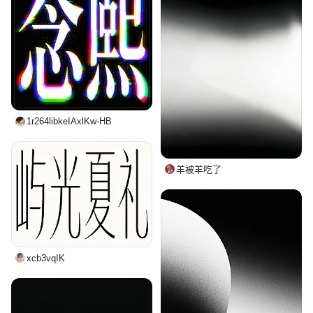
笔画过渡，
1r264libkeIAxlKw-HB
羊被羊吃了
xcb3vqIK