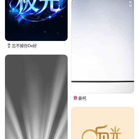
忘不掉你De好
姜柯