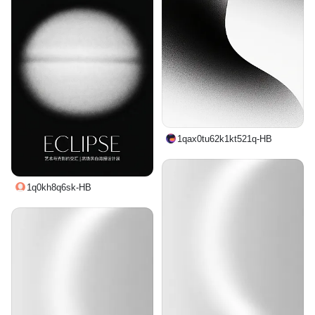
1qax0tu62k1kt521q-HB
1q0kh8q6sk-HB