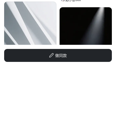
做同款
小西装の格调
1qax153sxt18649pr-HB