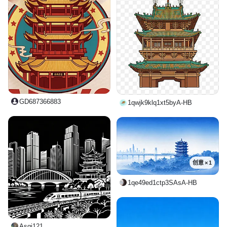
GD687366883
1qwjk9klq1xt5byA-HB
创意 × 1
1qe49ed1ctp3SAsA-HB
Asgi121