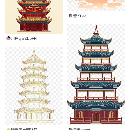
盛~Yue
用户qn7ZEpFR
隔壁老王的钛白
青池sama