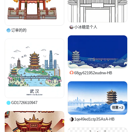
小冰糖是个人
订单的的
68gy621952eudnw-HB
GD1726610947
创意 × 2
1qe49ed1ctp3SAsA-HB