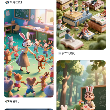
车厘CICI
9****6090
丱丱儿