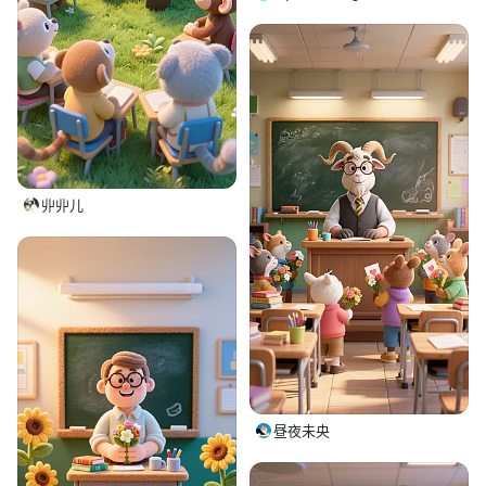
丱丱儿
昼夜未央