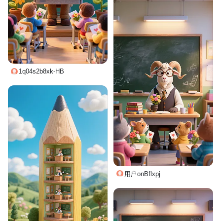
1q04s2b8xk-HB
用户onBflxpj