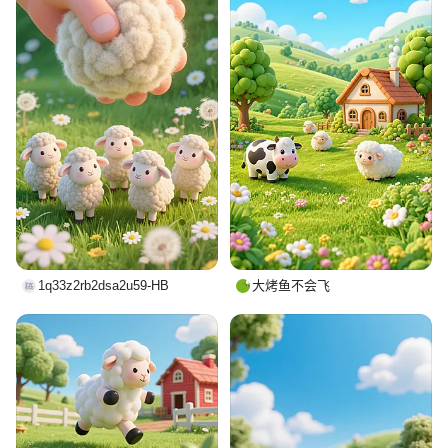
1q33z2rb2dsa2u59-HB
大烤鱼不会飞