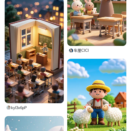
车厘CICI
kyl3x6pP