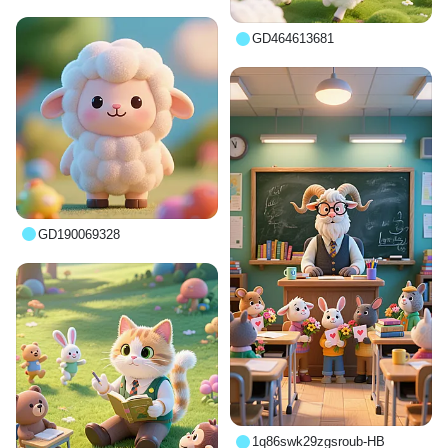
GD464613681
GD190069328
1q86swk29zgsroub-HB