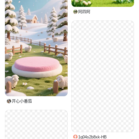
阿四阿
开心小番茄
1q04s2b8xk-HB