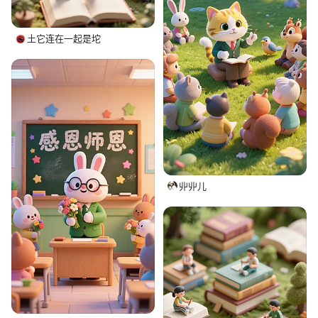
土它连在一起是坨
丱丱儿