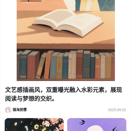
文艺感插画风，双重曝光融入水彩元素，展现
阅读与梦想的交织。
镇海焚樱
2025.09.02