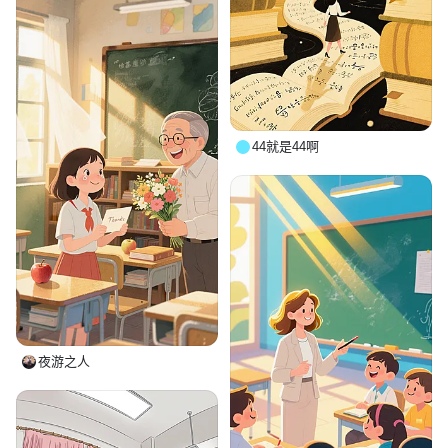
44就是44啊
夜游之人