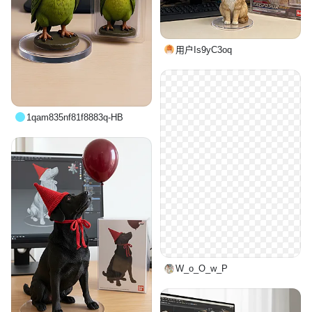
用户Is9yC3oq
1qam835nf81f8883q-HB
W_o_O_w_P