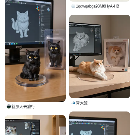
1qqwqabga93M8HyA-HB
背大鲸
就那天去旅行