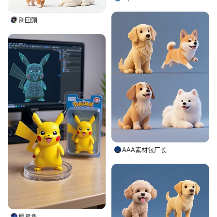
別回頭
AAA素材包厂长
樱星鱼