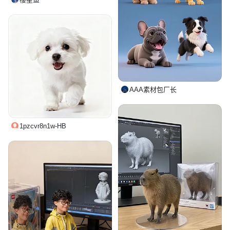
AAA素材包厂长
1pzcvr8n1w-HB