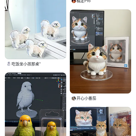
稿定Pro
吃饭坐小孩那桌°
开心小番茄