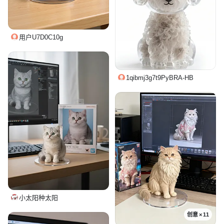
用户U7D0C10g
1qibmj3g7t9PyBRA-HB
小太阳种太阳
创意 × 11