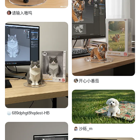
请输入嗷呜
开心小番茄
689dphgt8hqdest-HB
沙砾_m