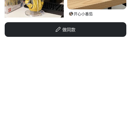
开心小番茄
创意 × 11
做同款
阿婆猪
1qibmj3g7t9PyBRA-HB