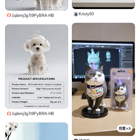
Kristy93
1qibmj3g7t9PyBRA-HB
1qibmj3g7t9PyBRA-HB
创意 × 5