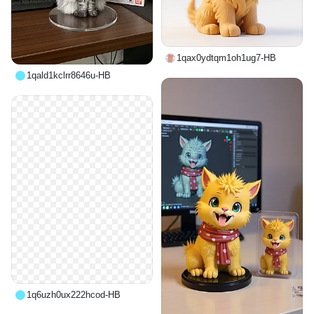
1qax0ydtqm1oh1ug7-HB
1qald1kclrr8646u-HB
1q6uzh0ux222hcod-HB