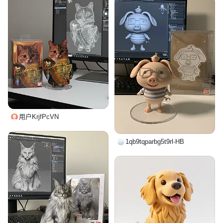
用户KrjfPcVN
1qb9tqparbg5t9rl-HB