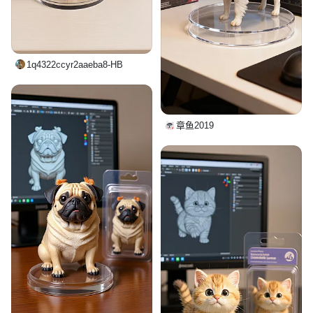
1q4322ccyr2aaeba8-HB
章鱼2019