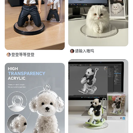
请输入嗷呜
登登等等登登