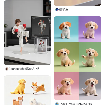
樱星鱼
1qc4scifshx9DapA-HB
1qax11hv3k13b62b3-HB