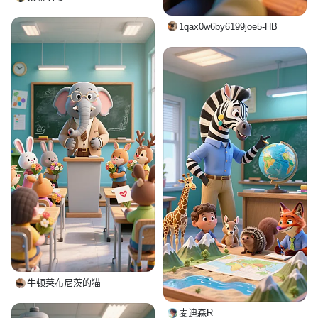
1qax0w6by6199joe5-HB
牛顿莱布尼茨的猫
麦迪森R