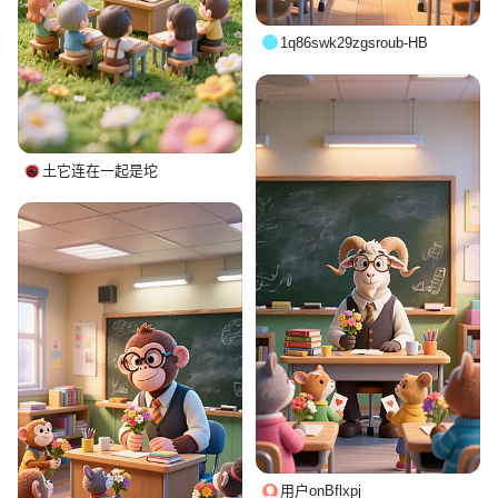
1q86swk29zgsroub-HB
土它连在一起是坨
用户onBflxpj