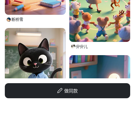
断桥雪
丱丱儿
做同款