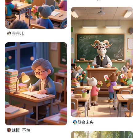
丱丱儿
昼夜未央
辣椒~不辣