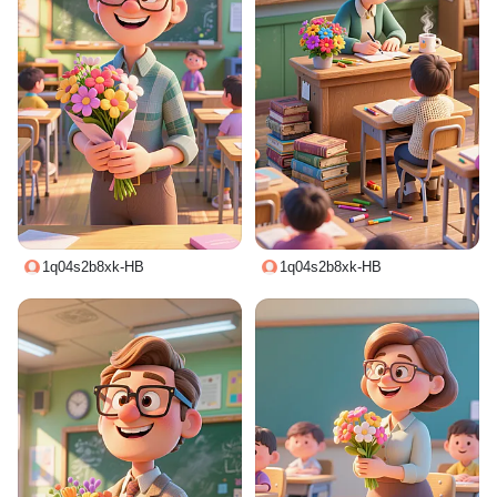
1q04s2b8xk-HB
1q04s2b8xk-HB