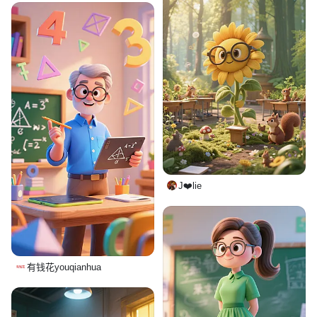
J❤️lie
有钱花youqianhua