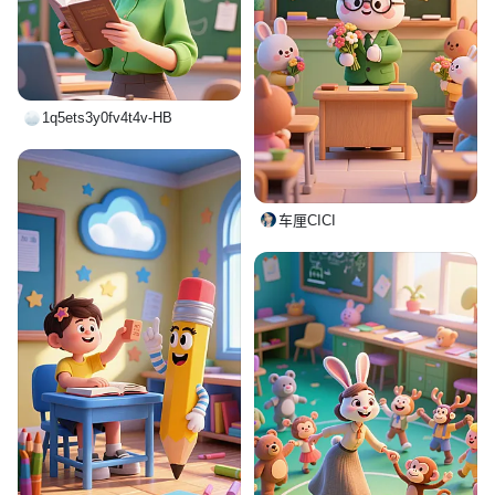
1q5ets3y0fv4t4v-HB
车厘CICI