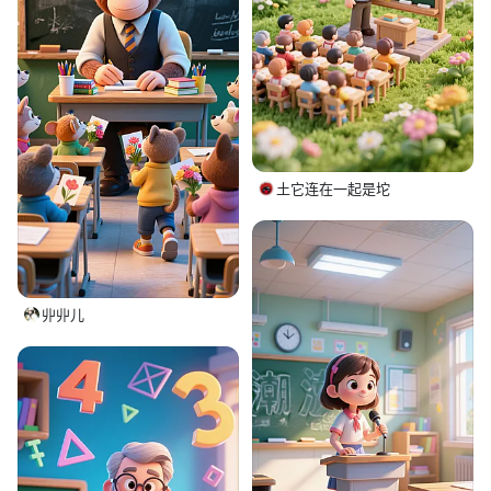
土它连在一起是坨
丱丱儿