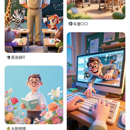
车厘CICI
麦迪森R
太聪明喽