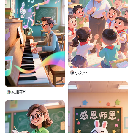
小文~~
麦迪森R