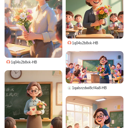
1q04s2b8xk-HB
1q04s2b8xk-HB
1qalsrzdwi8cf4a8-HB