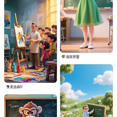
湘居寄蟹
麦迪森R