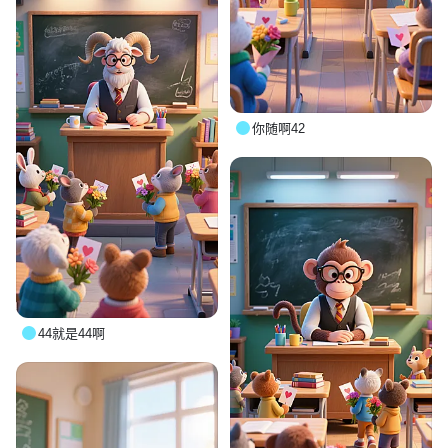
你随啊42
44就是44啊