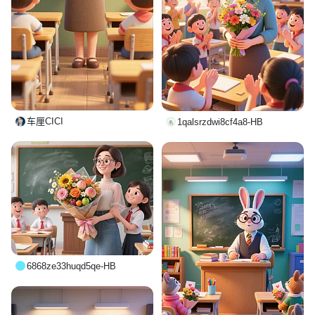
车厘CICI
1qalsrzdwi8cf4a8-HB
6868ze33huqd5qe-HB