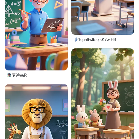
1qunftwltsojsK7w-HB
麦迪森R