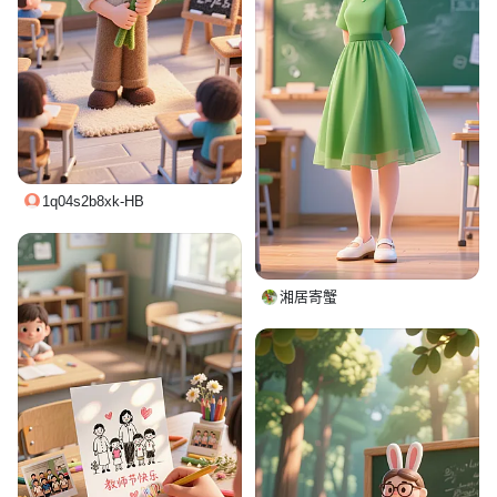
1q04s2b8xk-HB
湘居寄蟹