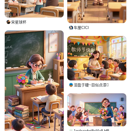
宋星球杯
车厘CICI
泪盈于睫~目似点漆
1qalsrzdwi8cf4a8-HB