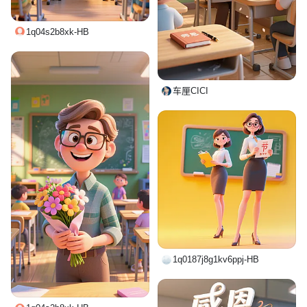
1q04s2b8xk-HB
车厘CICI
1q0187j8g1kv6ppj-HB