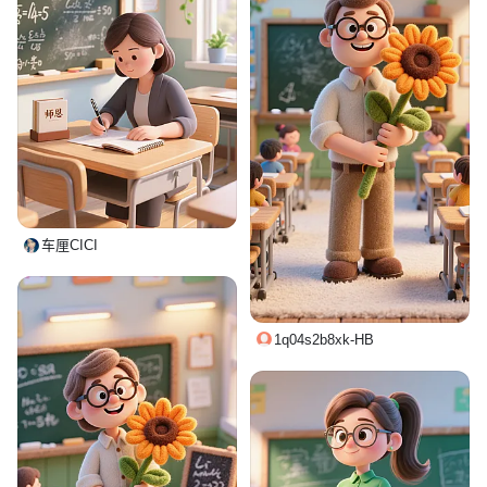
车厘CICI
1q04s2b8xk-HB