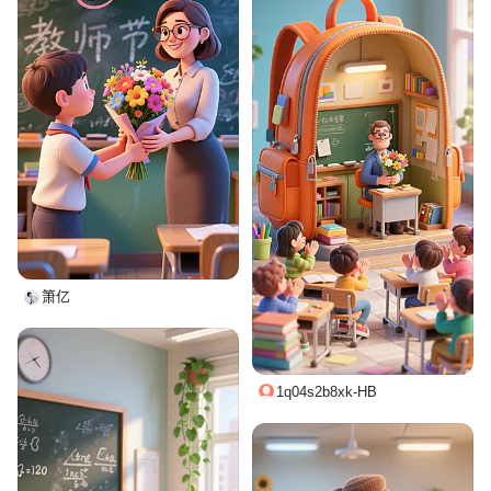
箫亿
1q04s2b8xk-HB