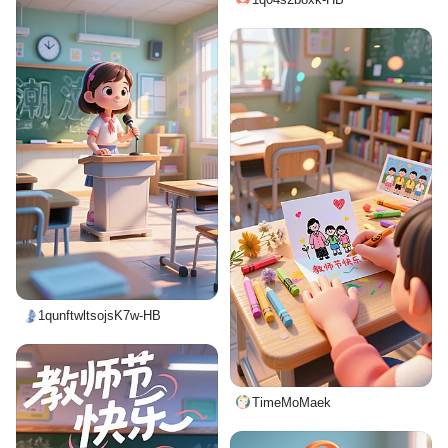
1qunftwltsojsK7w-HB
TimeMoMaek