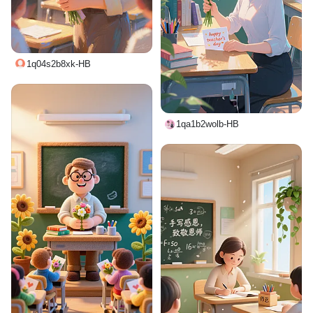
1q04s2b8xk-HB
1qa1b2wolb-HB