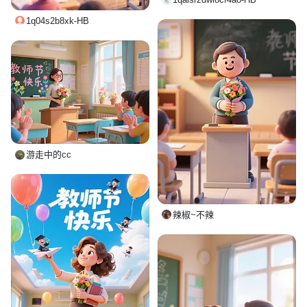
1q04s2b8xk-HB
游走中的cc
辣椒~不辣