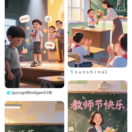
ｓｕｎｓｈｉｎｅ1
1pzsngo99mr6gam0-HB