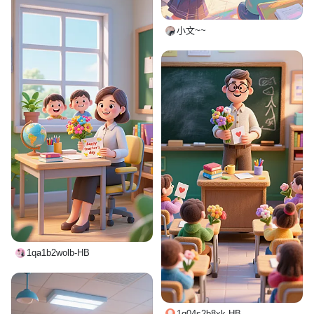
小文~~
1qa1b2wolb-HB
1q04s2b8xk-HB