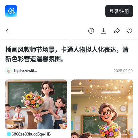
登录/注册
插画风教师节场景，卡通人物拟人化表达，清
新色彩营造温馨氛围。
1qalsrzdwi8...
2025.09.09
6868ze33huqd5qe-HB