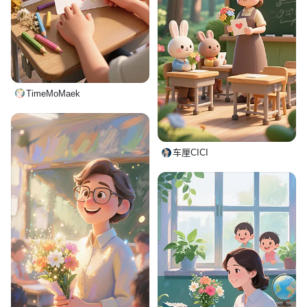
TimeMoMaek
车厘CICI