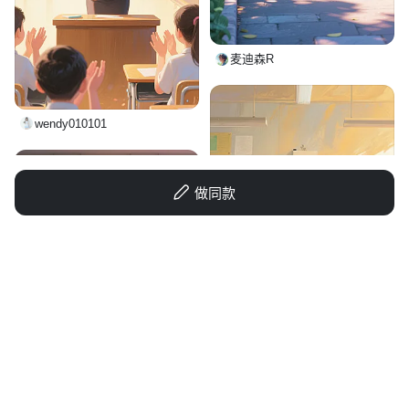
麦迪森R
wendy010101
做同款