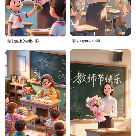
yanyimax666
1qa1b2wolb-HB