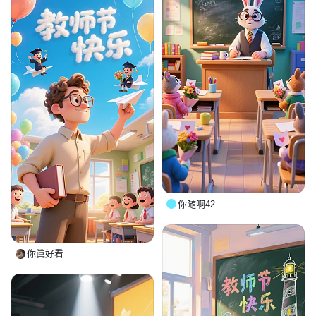
你随啊42
你眞好看