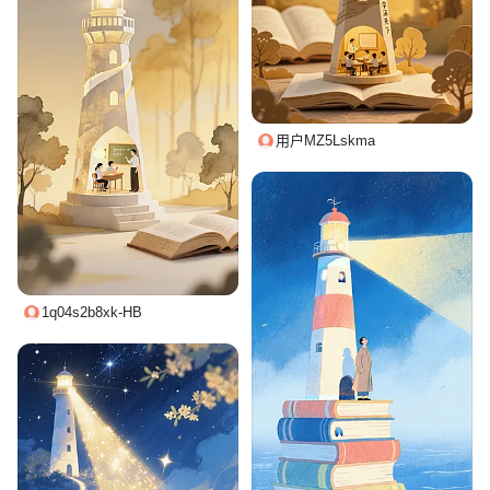
用户MZ5Lskma
1q04s2b8xk-HB