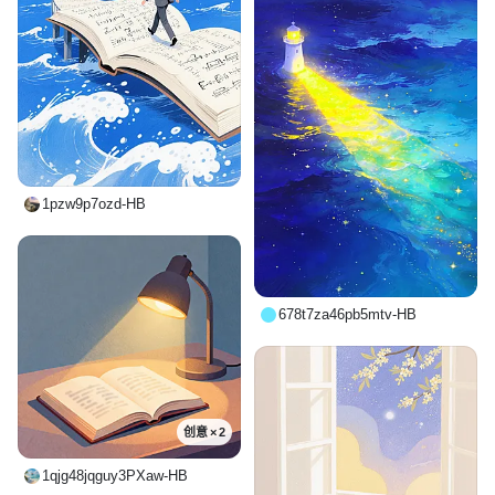
1pzw9p7ozd-HB
678t7za46pb5mtv-HB
创意 × 2
1qjg48jqguy3PXaw-HB