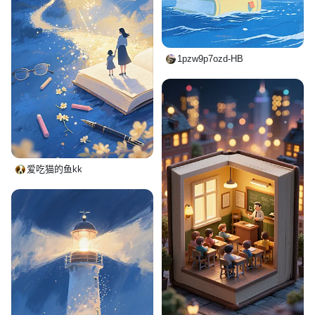
1pzw9p7ozd-HB
爱吃猫的鱼kk