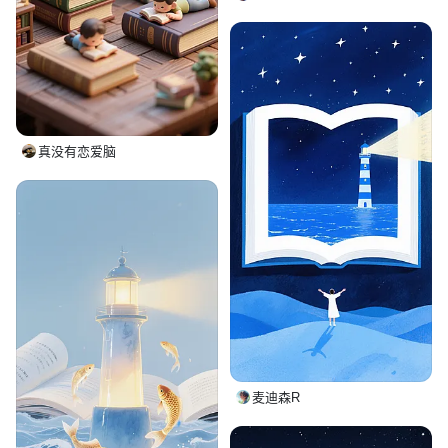
真没有恋爱脑
麦迪森R