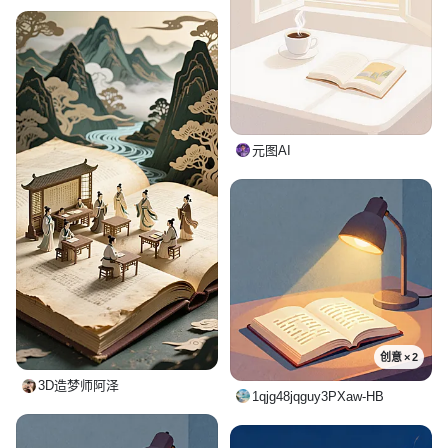
元图AI
创意 × 2
3D造梦师阿泽
1qjg48jqguy3PXaw-HB