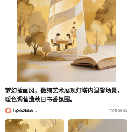
梦幻插画风，微缩艺术展现灯塔内温馨场景，
暖色调营造秋日书香氛围。
1q04s2b8xk-...
2025.09.03