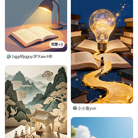
创意 × 2
1qjg48jqguy3PXaw-HB
小小鱼yun