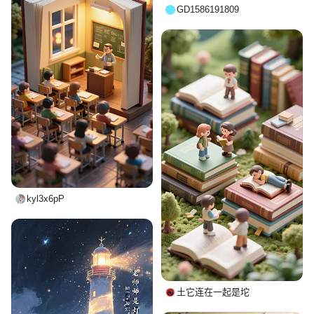
GD1586191809
kyl3x6pP
土它连在一起是坨