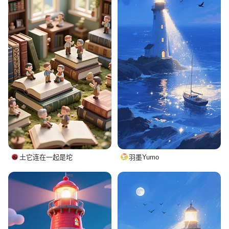
土它连在一起是坨
羽墨Yumo