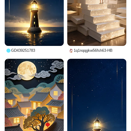
GD439251783
1q1nqqgkw56fsh63-HB