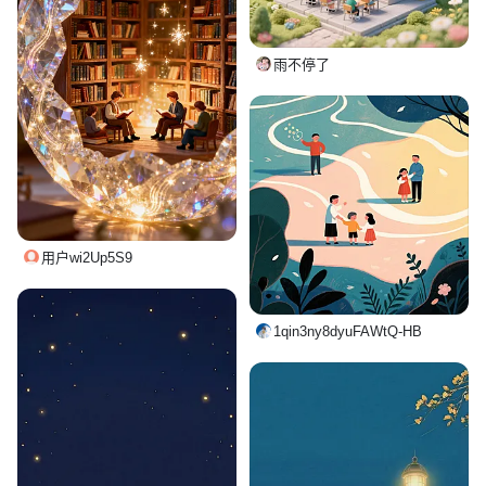
雨不停了
用户wi2Up5S9
1qin3ny8dyuFAWtQ-HB