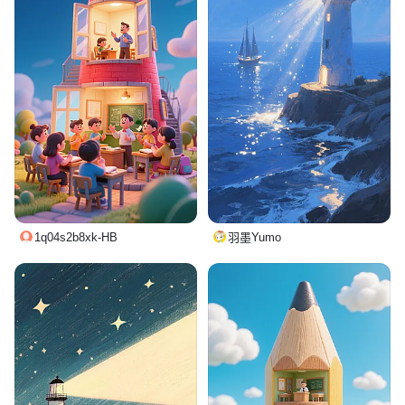
1q04s2b8xk-HB
羽墨Yumo