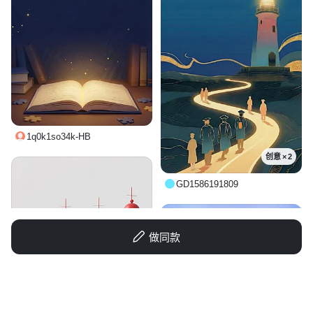
1q0k1so34k-HB
创意 × 2
GD1586191809
做同款