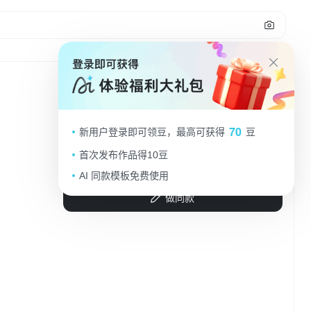
1
梦幻清新风格，大字风设计，粉笔书写
70
新用户登录即可领豆，最高可获得
豆
“9.10”，教师节创意海报。
首次发布作品得10豆
TimeMoMaek
2025.09.03
AI 同款模板免费使用
做同款