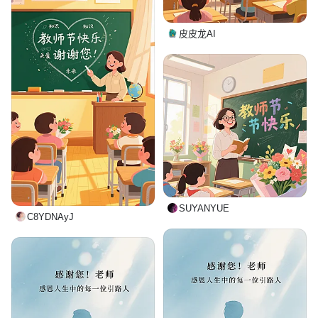
皮皮龙AI
SUYANYUE
C8YDNAyJ