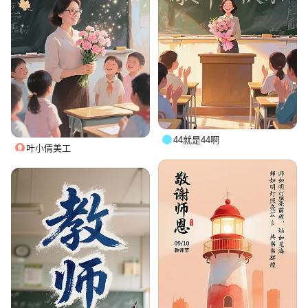
44就是44啊
叶小倩美工