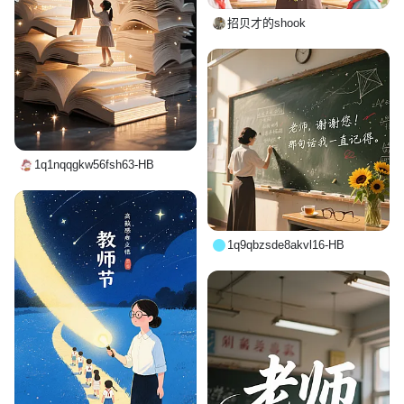
招贝才的shook
1q1nqqgkw56fsh63-HB
1q9qbzsde8akvl16-HB