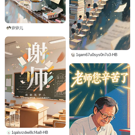
丱丱儿
1qam67u0sys0n7o3-HB
1qalsrzdwi8cf4a8-HB