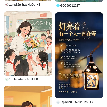
1qnx62al3rzdHaQg-HB
GD639612827
1qalsrzdwi8cf4a8-HB
1q0s8b81362ln4ubh-HB