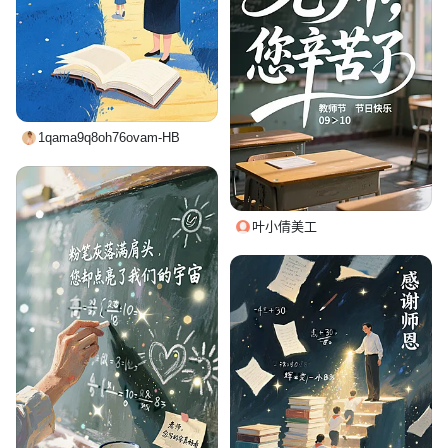
1qama9q8oh76ovam-HB
叶小倩美工