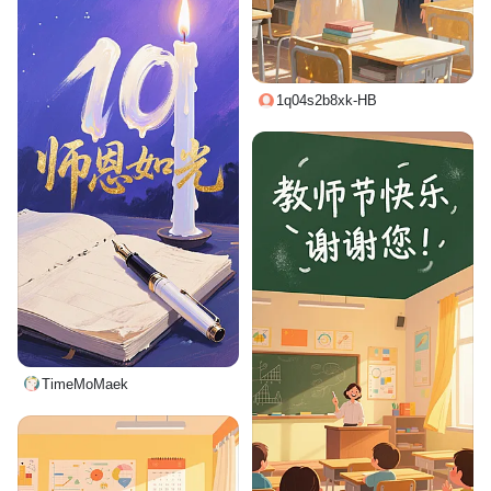
1q04s2b8xk-HB
TimeMoMaek