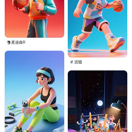
麦迪森R
润钿