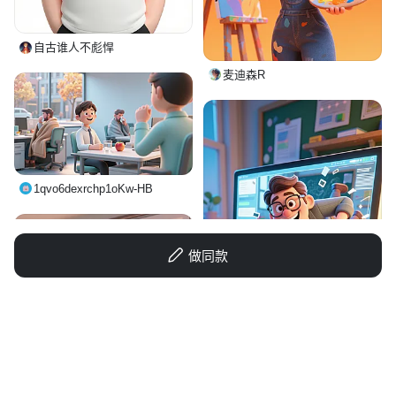
自古谁人不彪悍
麦迪森R
1qvo6dexrchp1oKw-HB
做同款