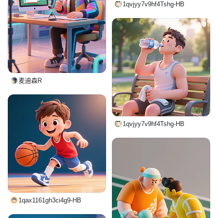
1qvjyy7v9hf4Tshg-HB
麦迪森R
1qvjyy7v9hf4Tshg-HB
1qax1161gh3ci4g9-HB