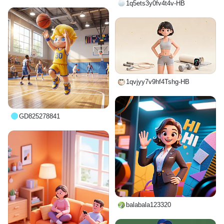
1q5ets3y0fv4t4v-HB
1qvjyy7v9hf4Tshg-HB
GD825278841
balabala123320