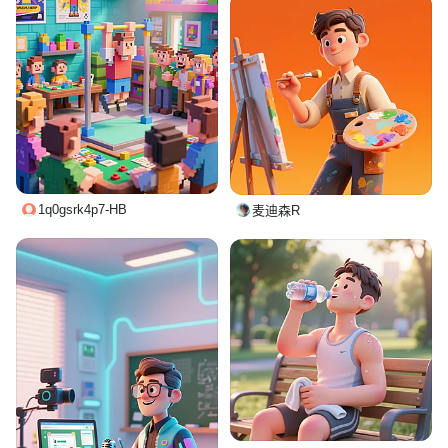
1q0gsrk4p7-HB
麦迪森R