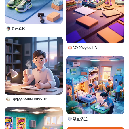
麦迪森R
67z29vyhp-HB
1qvjyy7v9hf4Tshg-HB
繁星洛尘