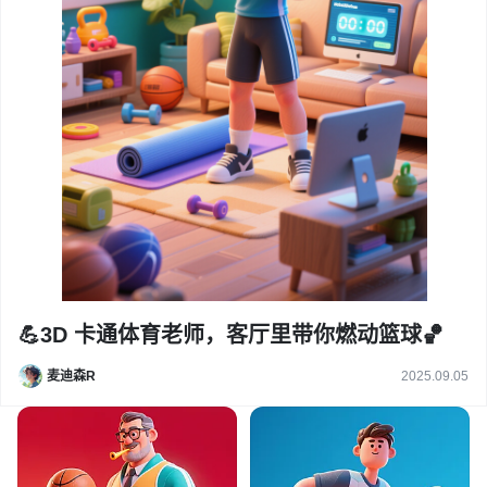
💪3D 卡通体育老师，客厅里带你燃动篮球🏀
麦迪森R
2025.09.05