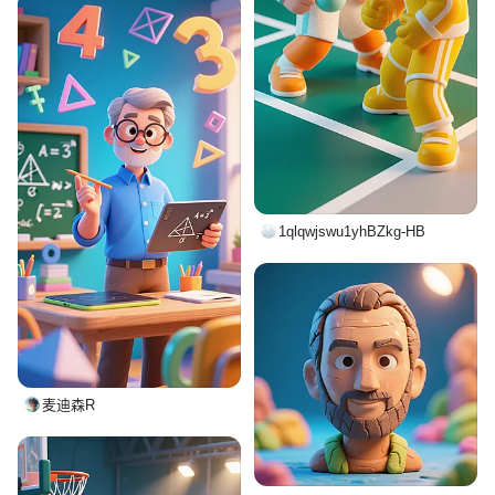
1qlqwjswu1yhBZkg-HB
麦迪森R