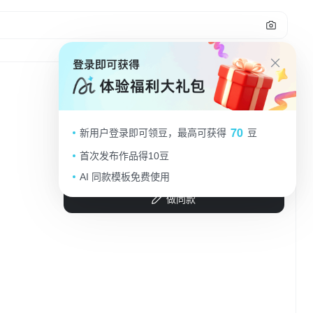
3
现代简约风格，金属风与玻璃风结合，
70
新用户登录即可领豆，最高可获得
豆
珍珠点缀，尽显奢华优雅。
首次发布作品得10豆
小粥喵喵酱
2025.09.05
AI 同款模板免费使用
做同款