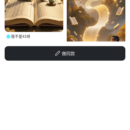
我不是41呀
做同款
国民康健🇨🇳达菲
小粥喵喵酱