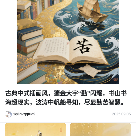
古典中式插画风，鎏金大字“勤”闪耀，书山书
海超现实，波涛中帆船寻知，尽显勤苦智慧。
1q8hvqqfud9...
2025.09.05