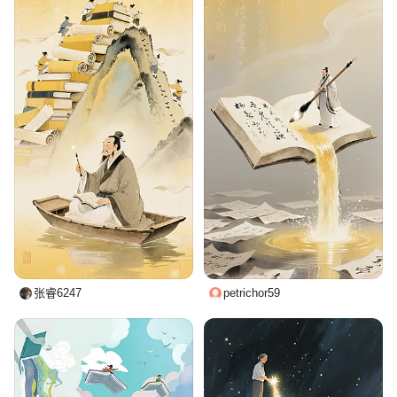
张睿6247
petrichor59