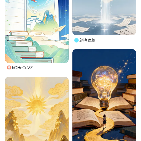
24有点is
hOHnCuVZ