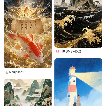
用户BMSkd082
MerryHan1