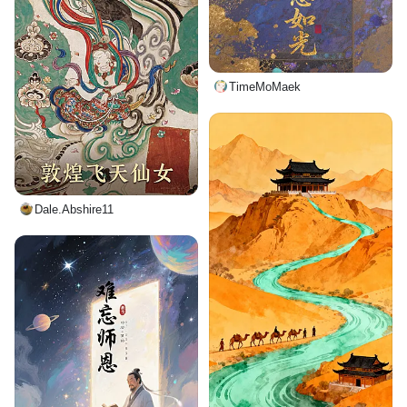
TimeMoMaek
Dale.Abshire11