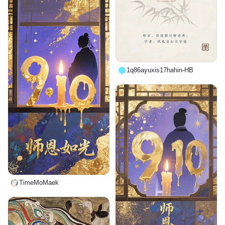
1q86ayuxis17hahin-HB
TimeMoMaek