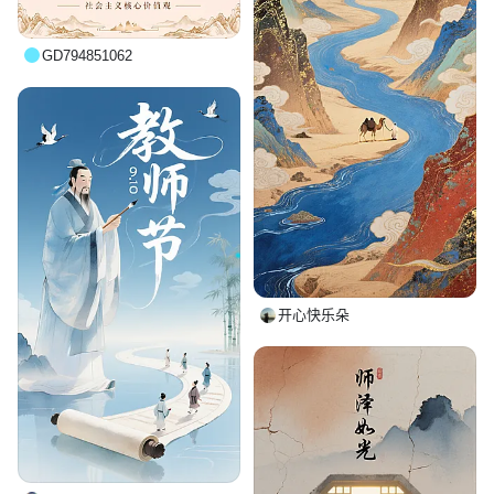
GD794851062
开心快乐朵