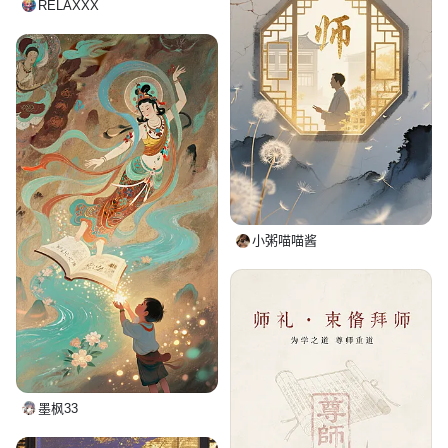
RELAXXX
小粥喵喵酱
墨枫33