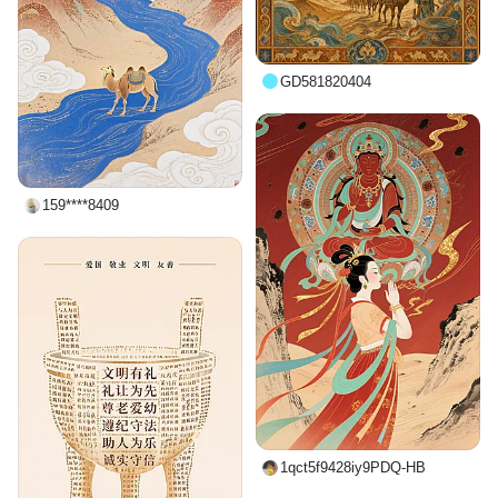
GD581820404
159****8409
1qct5f9428iy9PDQ-HB