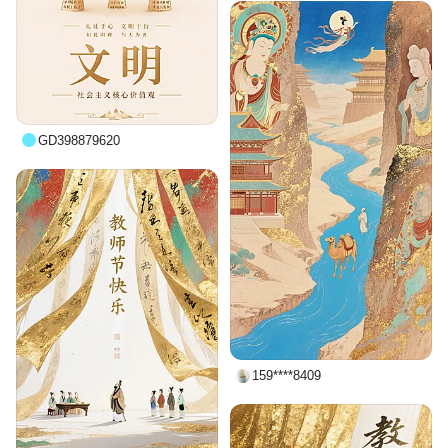
GD398879620
159****8409