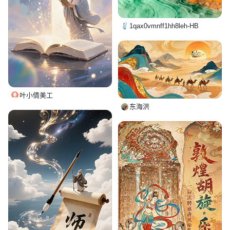
1qax0vmnff1hh8leh-HB
叶小倩美工
东海洪