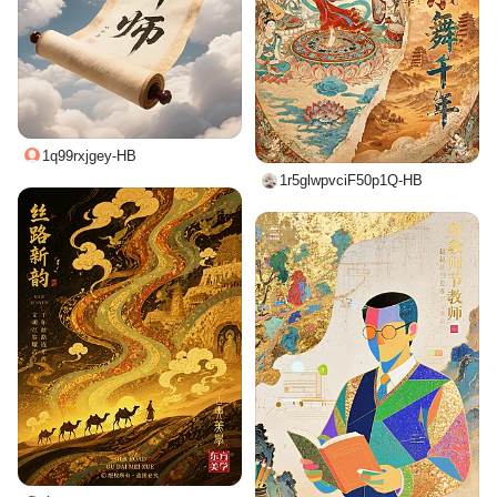
1q99rxjgey-HB
1r5glwpvciF50p1Q-HB