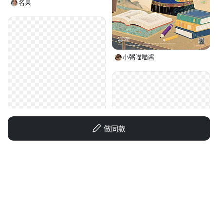
名果
小粥喵喵酱
做同款
1q04s2b8xk-HB