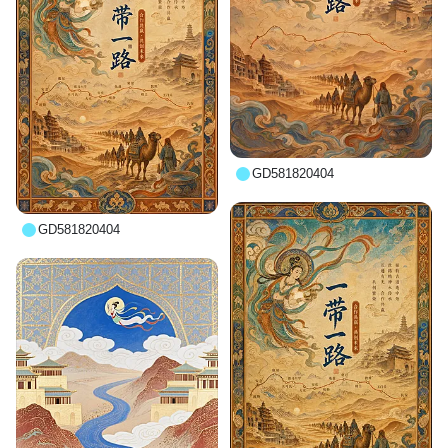
GD581820404
GD581820404