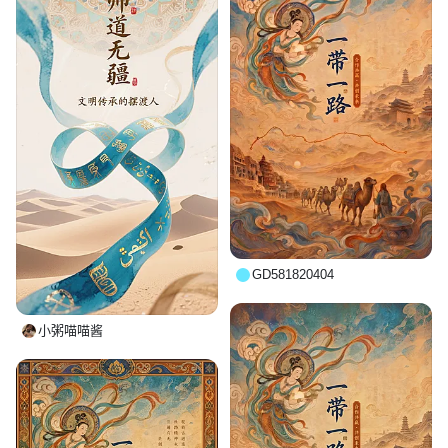
GD581820404
小粥喵喵酱