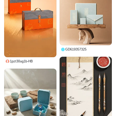
GD619357325
1pzt30ug1b-HB