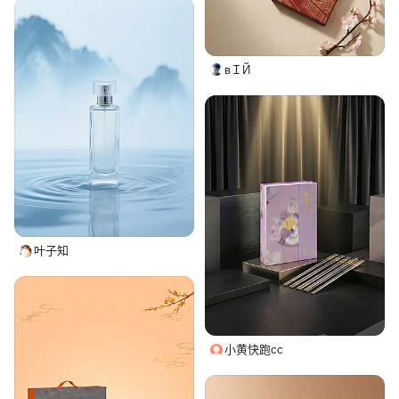
вＩЙ
叶子知
小黄快跑cc