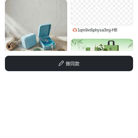
1qm9xt6physa3rrg-HB
做同款
找不到算我输
1qvb5riti1Vyy7qg-HB