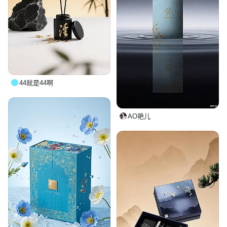
44就是44啊
AO艳儿