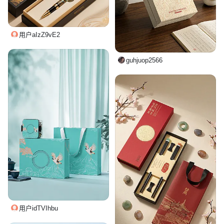
用户aIzZ9vE2
guhjuop2566
用户idTVIhbu