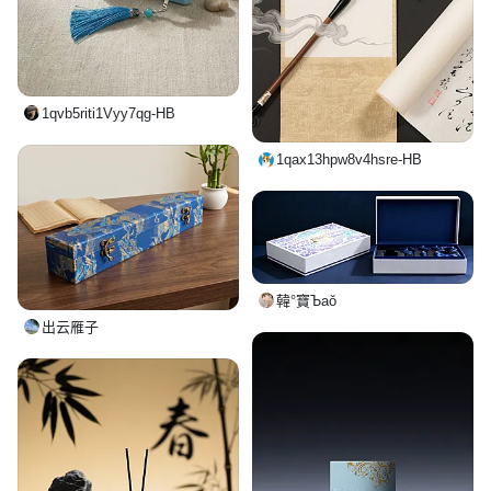
1qvb5riti1Vyy7qg-HB
1qax13hpw8v4hsre-HB
韓°寶Ъаǒ
出云雁子