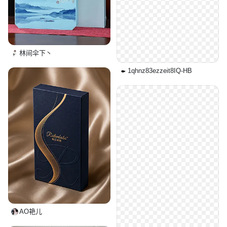
林间伞下丶
1qhnz83ezzeit8IQ-HB
AO艳儿