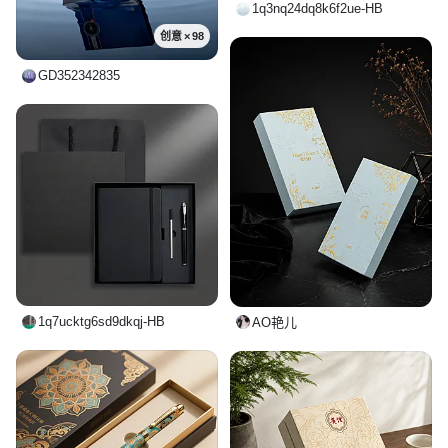
1q3nq24dq8k6f2ue-HB
创意 × 98
GD352342835
1q7ucktg6sd9dkqj-HB
AO艳儿