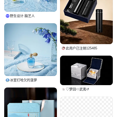
野生设计·脑艺人
此用户已注销125485
冰室打哈欠的菠萝
♡梦回⇨武夷↺