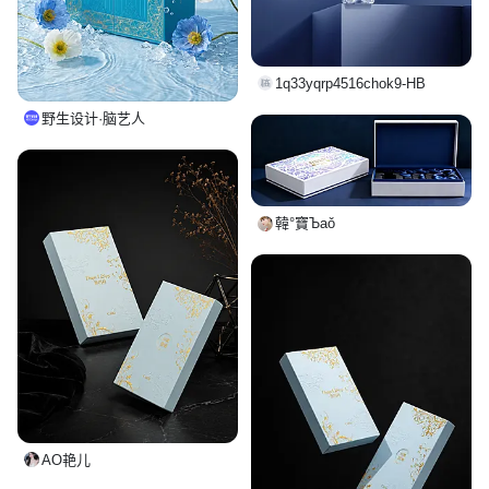
1q33yqrp4516chok9-HB
野生设计·脑艺人
韓°寶Ъаǒ
AO艳儿