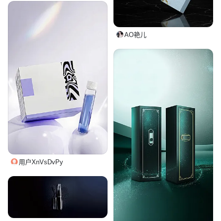
AO艳儿
用户XnVsDvPy