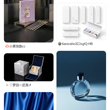
6anizwho3ZJxgIQ-HB
小黄快跑cc
♡梦回⇨武夷↺