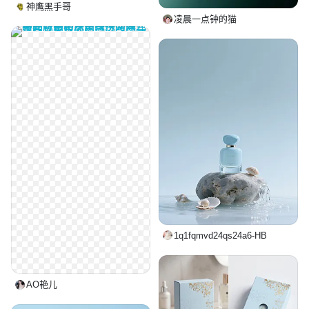
神鹰黑手哥
凌晨一点钟的猫
1q1fqmvd24qs24a6-HB
AO艳儿