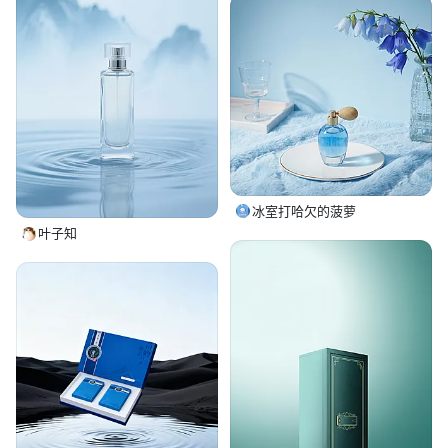
冰室打哈欠的菠萝
叶子知