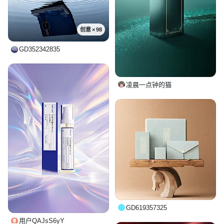
创意 × 98
GD352342835
凌晨一点钟的猫
GD619357325
用户QAJsS6yY