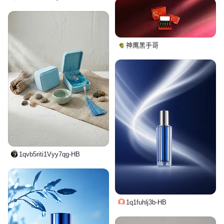
神鹰黑手哥
1qvb5riti1Vyy7qg-HB
1q1fuhlj3b-HB