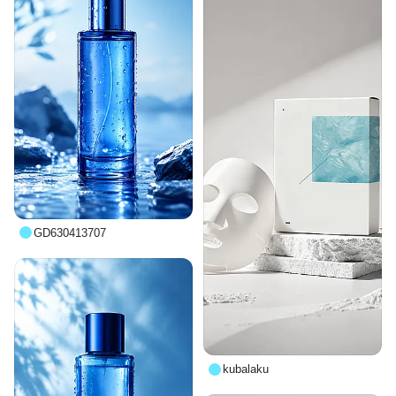
GD630413707
kubalaku