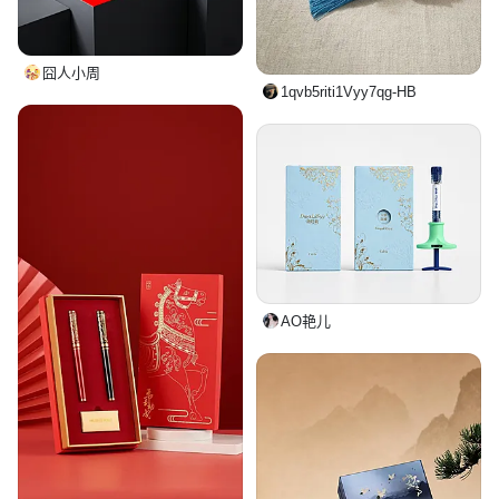
囧人小周
1qvb5riti1Vyy7qg-HB
AO艳儿