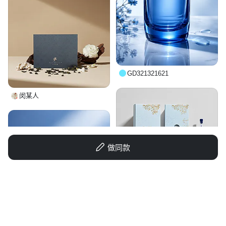
GD321321621
闵某人
做同款
AO艳儿