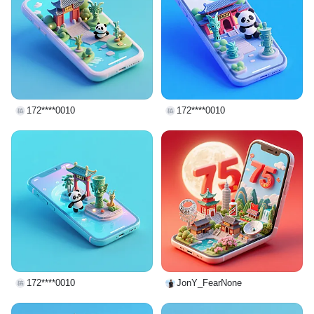
172****0010
172****0010
172****0010
JonY_FearNone