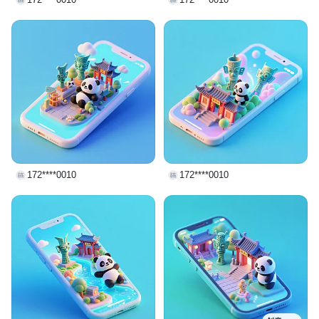
172****0010
172****0010