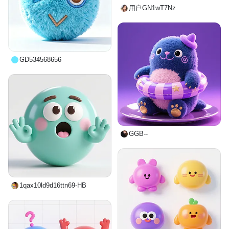
用户GN1wT7Nz
GD534568656
GGB--
1qax10ld9d16ttn69-HB