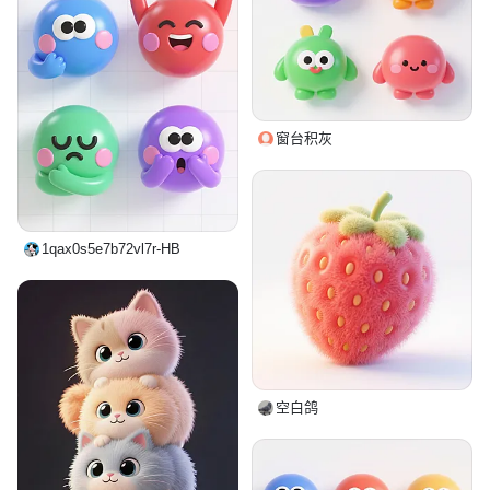
窗台积灰
1qax0s5e7b72vl7r-HB
空白鸽