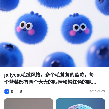
jallycat毛绒风格，多个毛茸茸的蓝莓，每
个蓝莓都有两个大大的眼睛和粉红色的腮
红，柔顺的毛发质感，干净的极简白色背
包十三设计
2025.09.05
景，充满活力的画面，创造力，想象力