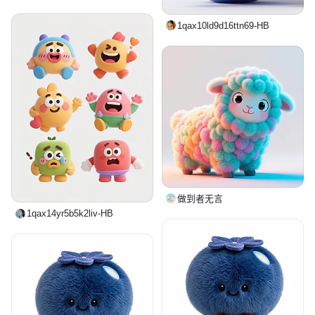
1qax10ld9d16ttn69-HB
做到者无言
1qax14yr5b5k2liv-HB