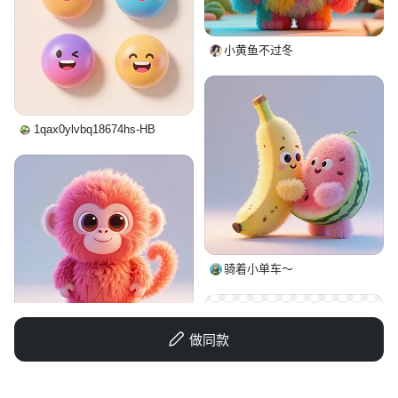
小黄鱼不过冬
1qax0ylvbq18674hs-HB
骑着小单车～
做同款
做到者无言