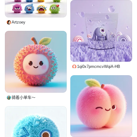
Artzoey
1qi0x7pmcmcvWqiA-HB
骑着小单车～