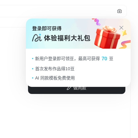
3D卡通风格，拟人动物与老师互
70
新用户登录即可领豆，最高可获得
豆
动，波普艺术色彩，营造可爱欢乐的
教师节氛围。
首次发布作品得10豆
车厘CICI
2025.09.08
AI 同款模板免费使用
做同款