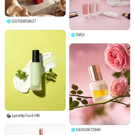
GD700859627
5953
1pzw9p7ozd-HB
GD410672940