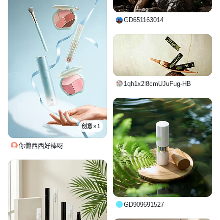
GD651163014
1qh1x2l8cmUJuFug-HB
创意 × 1
你懒西西好棒呀
GD909691527