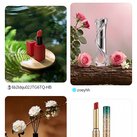
6b2ldqu02JTG6TQ-HB
zoeyhh