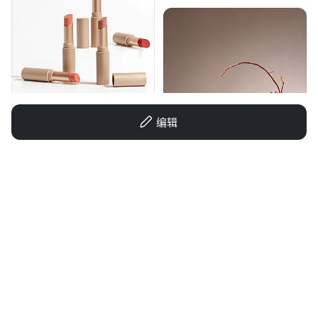
1r07hnyw7644VJtg-HB
编辑
GD169094520