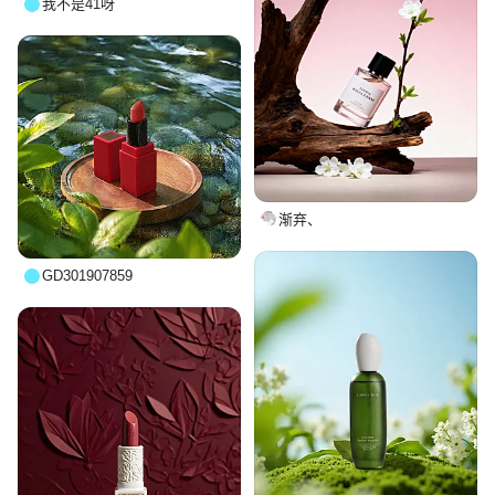
我不是41呀
渐弃、
GD301907859