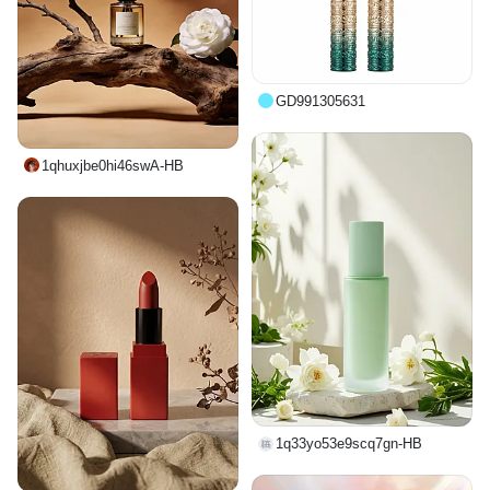
GD991305631
1qhuxjbe0hi46swA-HB
1q33yo53e9scq7gn-HB