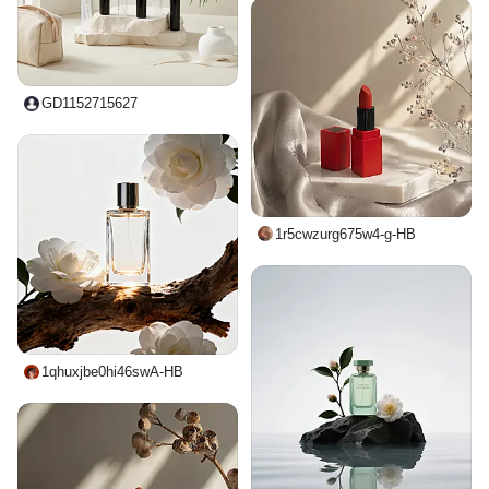
GD1152715627
1r5cwzurg675w4-g-HB
1qhuxjbe0hi46swA-HB