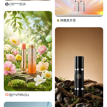
135****3518
神鹰黑手哥
用户VPlRh31s