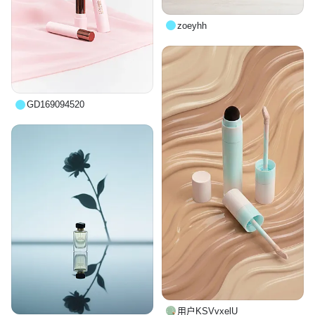
zoeyhh
GD169094520
用户KSVvxelU