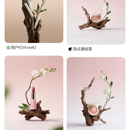
用户KSVvxelU
热点速绘君