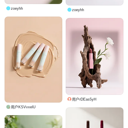
zoeyhh
zoeyhh
用户rDEas5yH
用户KSVvxelU