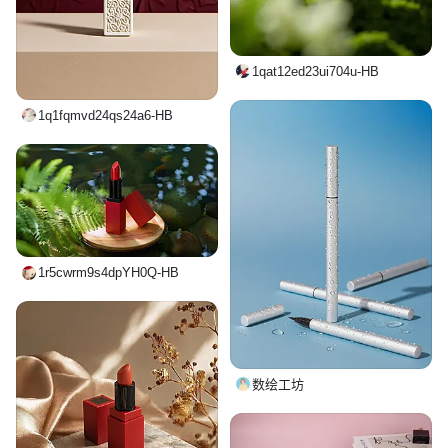
1qat12ed23ui704u-HB
1q1fqmvd24qs24a6-HB
1r5cwrm9s4dpYH0Q-HB
数绘工坊