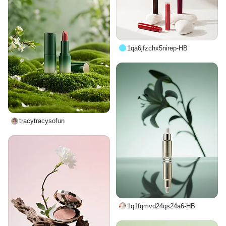
1qa6jfzchx5nirep-HB
tracytracysofun
1q1fqmvd24qs24a6-HB