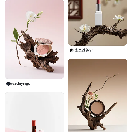
热点速绘君
wushiyings