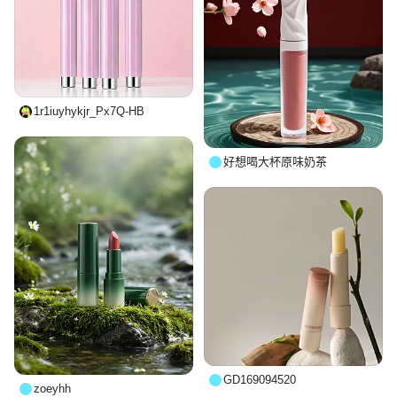
1r1iuyhykjr_Px7Q-HB
好想喝大杯原味奶茶
GD169094520
zoeyhh