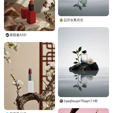
白开水煮月光
旁观者ASD
1qaq9auqor76aqm7-HB