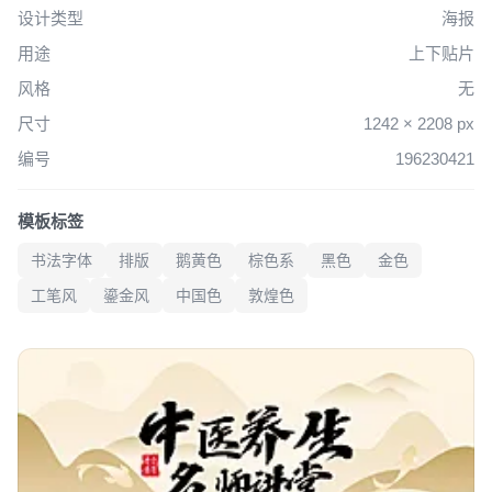
设计类型
海报
用途
上下贴片
风格
无
尺寸
1242 × 2208 px
编号
196230421
模板标签
书法字体
排版
鹅黄色
棕色系
黑色
金色
工笔风
鎏金风
中国色
敦煌色