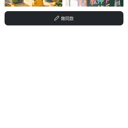
王金歌
做同款
ｓｕｎｓｈｉｎｅ1
SUYANYUE