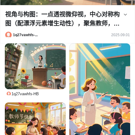
视角与构图：一点透视微仰视，中心对称构
图（配漂浮元素增生动性），聚焦教师，视
线随其掌心光点延展 女教师形象：年轻微
1q27vawhfs-...
2025.09.01
笑，着简约知性服饰 + 书本 / 几何纹围巾；
立古朴讲台后，台上有摊开厚书、地球仪、
墨水瓶；右手轻托，掌心与指尖飘出发光
“知识能量体” 三、分区关键元素 区域 核心
元素 象征意义 左侧（知识海洋） 书架（书
脊标 “文学 / 历史 / 科学”）、藤蔓鲜花、猫
1q27vawhfs-HB
头鹰玩偶 知识滋养生命、智慧