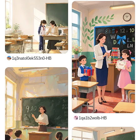
1q3natol0ek553n0-HB
1qa1b2wolb-HB