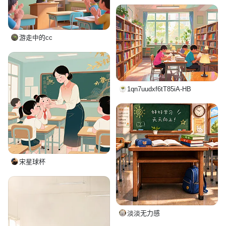
游走中的cc
1qn7uudxf6tT85iA-HB
宋星球杯
淡淡无力感