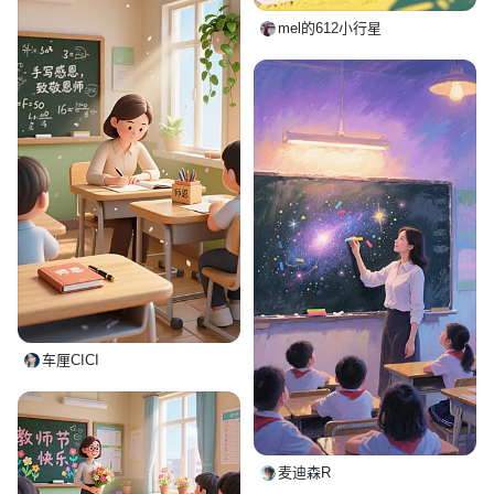
mel的612小行星
车厘CICI
麦迪森R