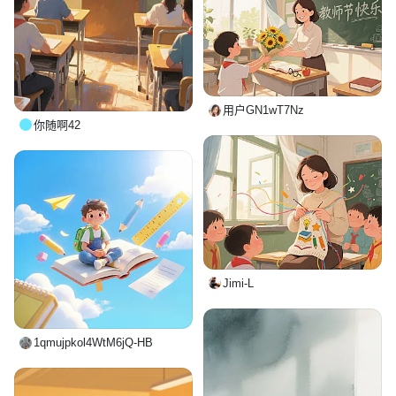
用户GN1wT7Nz
你随啊42
Jimi-L
1qmujpkol4WtM6jQ-HB