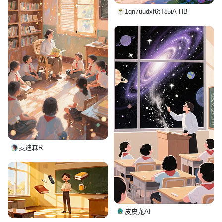
1qn7uudxf6tT85iA-HB
麦迪森R
皮皮龙AI