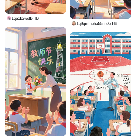
1qa1b2wolb-HB
1q9qmfhoha55nh0e-HB