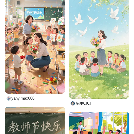
yanyimax666
车厘CICI