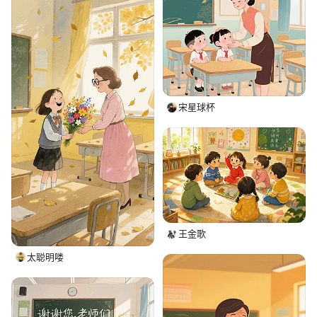
宋星球杯
王金歌
太聪明喽