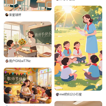
宋星球杯
用户GN1wT7Nz
mel的612小行星