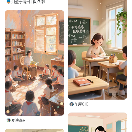
泪盈于睫~目似点漆
车厘CICI
麦迪森R