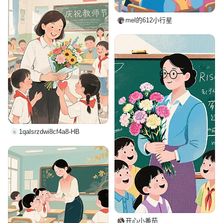
mel的612小行星
1qalsrzdwi8cf4a8-HB
开心小番茄