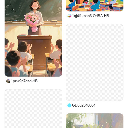
1qj4i1kbsb6-OdBA-HB
1pzw9p7ozd-HB
GD552340064