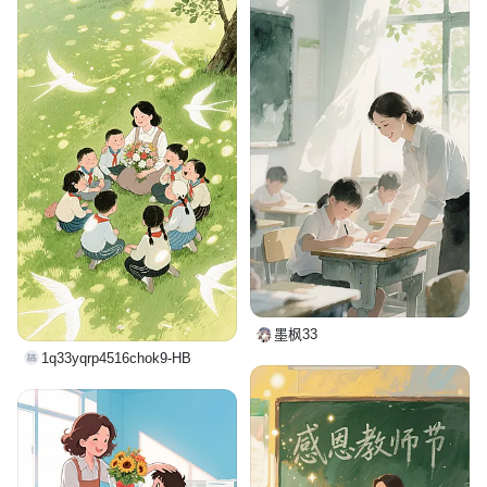
墨枫33
1q33yqrp4516chok9-HB