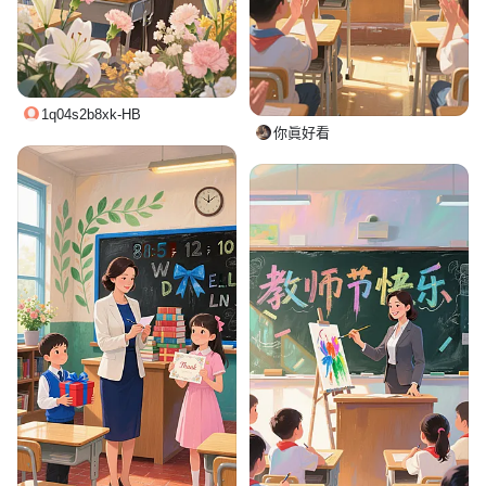
1q04s2b8xk-HB
你眞好看