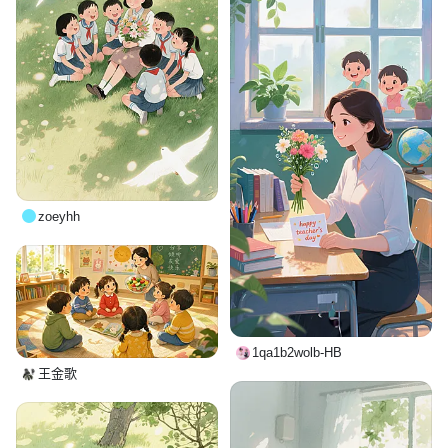
zoeyhh
1qa1b2wolb-HB
王金歌