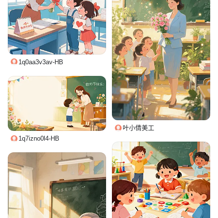
1q0aa3v3av-HB
叶小倩美工
1q7izno0l4-HB