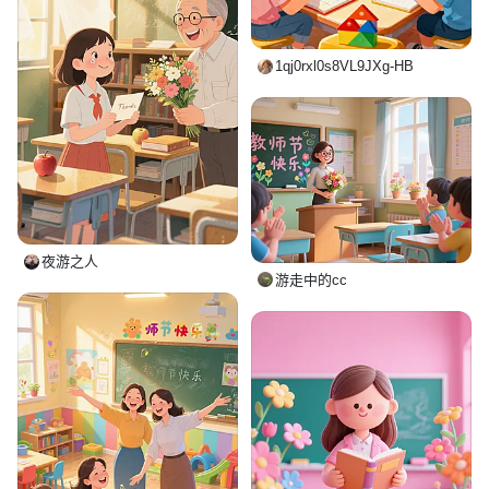
1qj0rxl0s8VL9JXg-HB
夜游之人
游走中的cc