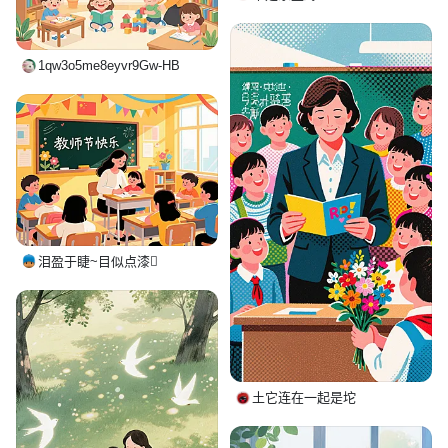
1qw3o5me8eyvr9Gw-HB
泪盈于睫~目似点漆
土它连在一起是坨