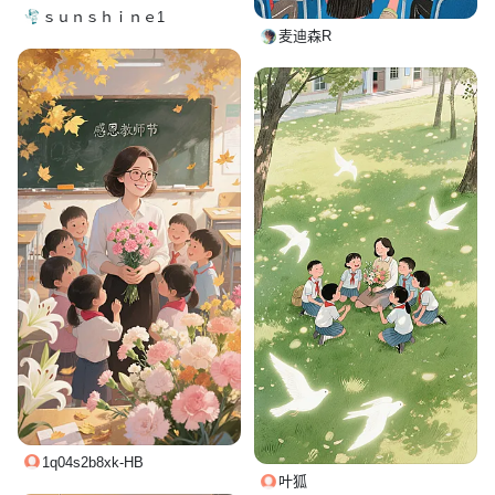
ｓｕｎｓｈｉｎｅ1
麦迪森R
1q04s2b8xk-HB
叶狐