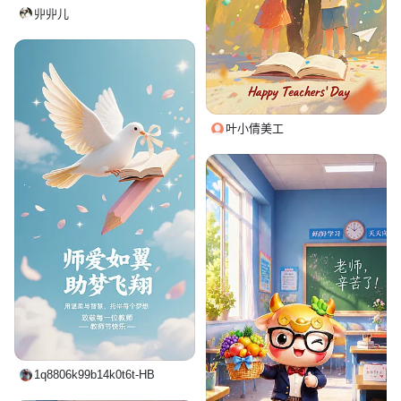
丱丱儿
叶小倩美工
1q8806k99b14k0t6t-HB