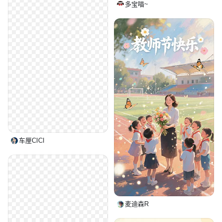
多宝喵~
车厘CICI
麦迪森R