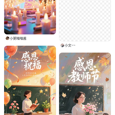
小粥喵喵酱
小文~~