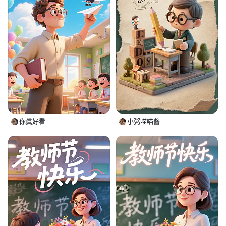
你眞好看
小粥喵喵酱