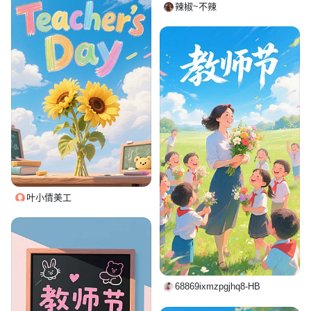
辣椒~不辣
叶小倩美工
68869ixmzpgjhq8-HB