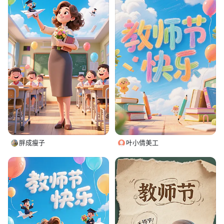
胖成瘦子
叶小倩美工