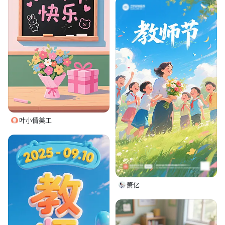
叶小倩美工
箫亿