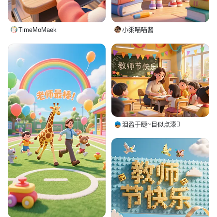
TimeMoMaek
小粥喵喵酱
泪盈于睫~目似点漆