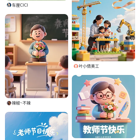
车厘CICI
叶小倩美工
辣椒~不辣