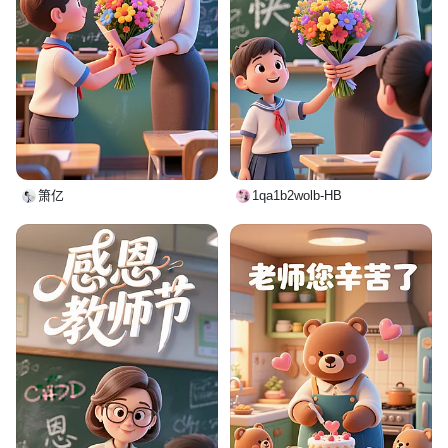
箫亿
1qa1b2wolb-HB