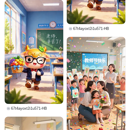
67t4ayoxt2i1u571-HB
67t4ayoxt2i1u571-HB