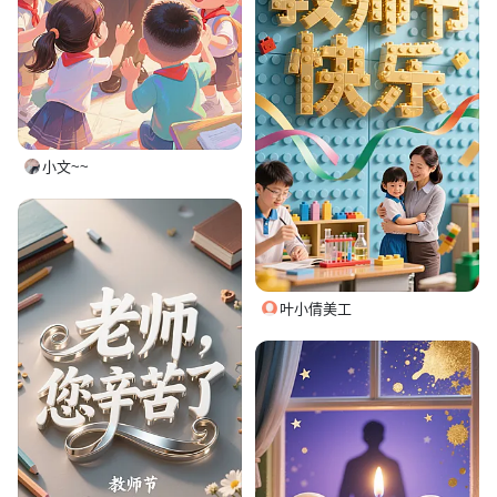
小文~~
叶小倩美工