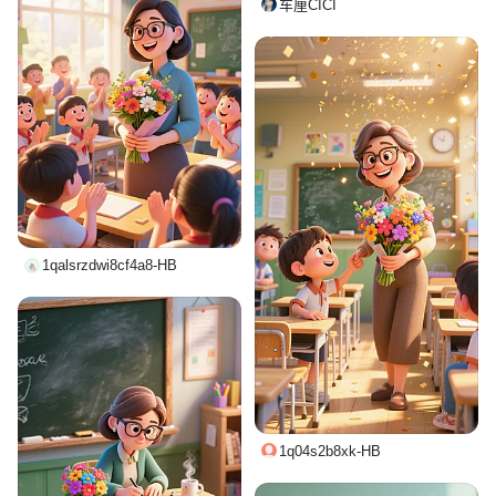
车厘CICI
1qalsrzdwi8cf4a8-HB
1q04s2b8xk-HB