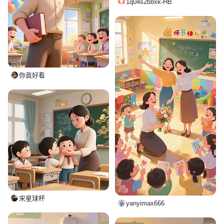
1q04s2b8xk-HB
你眞好看
宋星球杯
yanyimax666