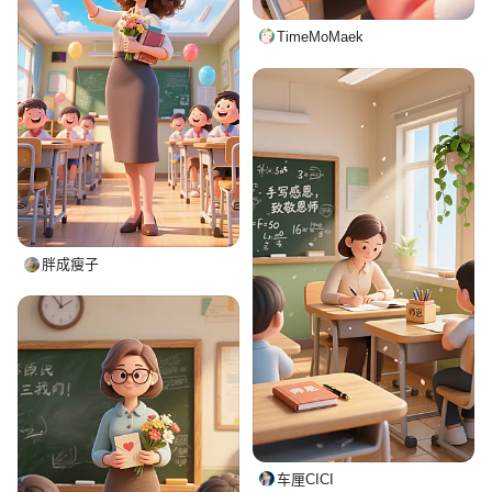
TimeMoMaek
胖成瘦子
车厘CICI