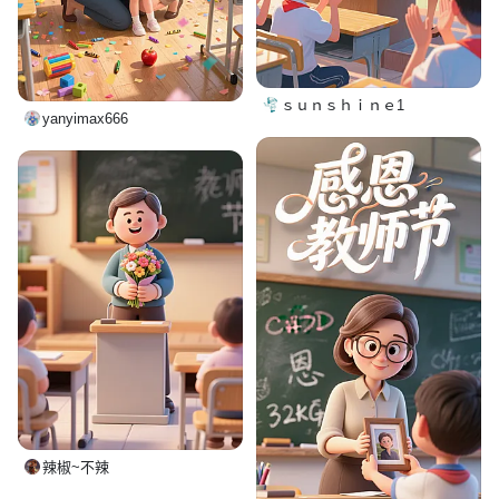
ｓｕｎｓｈｉｎｅ1
yanyimax666
辣椒~不辣