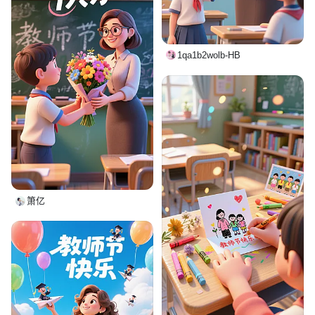
1qa1b2wolb-HB
箫亿