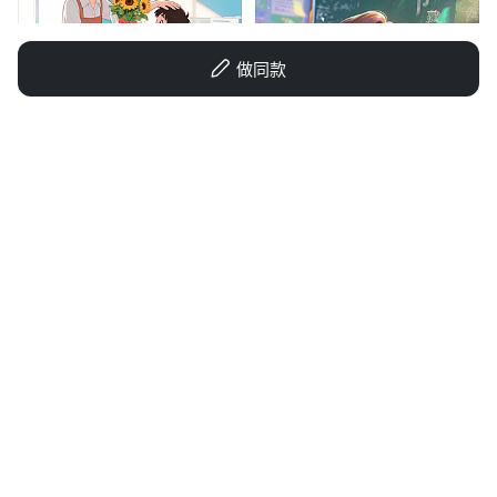
做同款
1q0aa3v3av-HB
小文~~