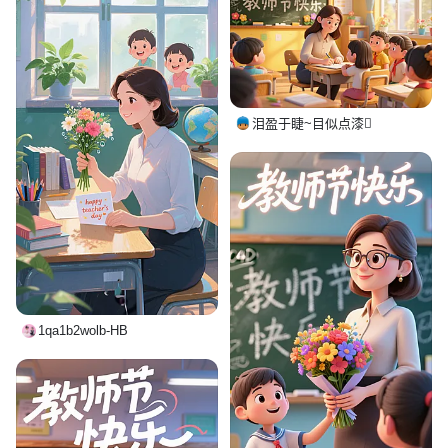
泪盈于睫~目似点漆
1qa1b2wolb-HB