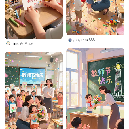
yanyimax666
TimeMoMaek