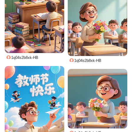
1q04s2b8xk-HB
1q04s2b8xk-HB