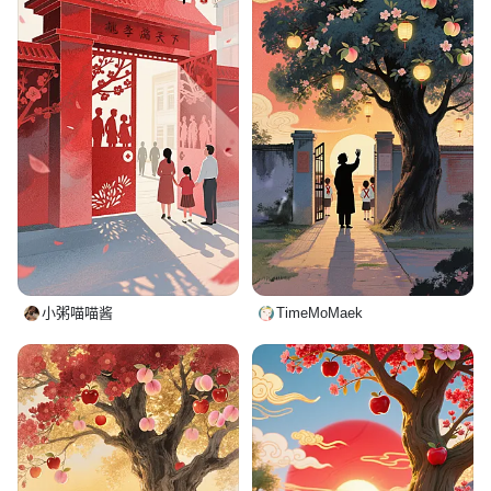
小粥喵喵酱
TimeMoMaek