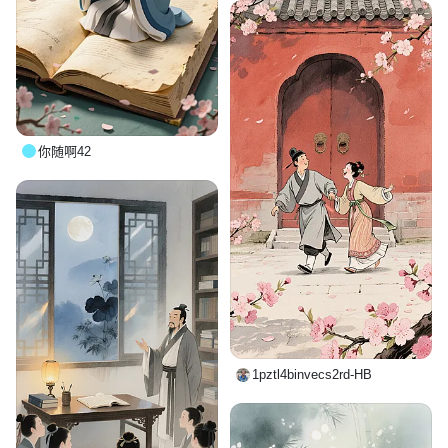
你随啊42
1pztl4binvecs2rd-HB