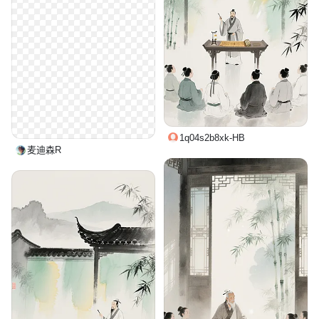
1q04s2b8xk-HB
麦迪森R