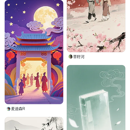
草籽河
麦迪森R