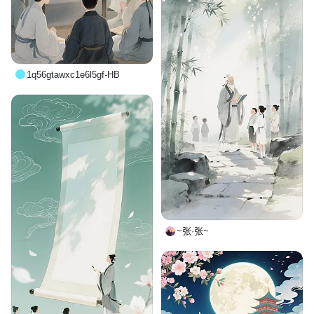
1q56gtawxc1e6l5gf-HB
~张·张~