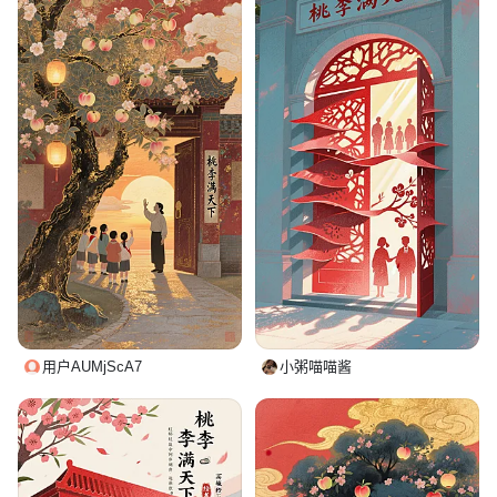
用户AUMjScA7
小粥喵喵酱