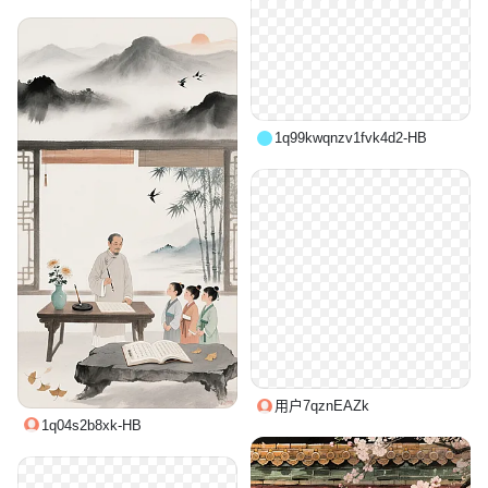
1q99kwqnzv1fvk4d2-HB
用户7qznEAZk
1q04s2b8xk-HB