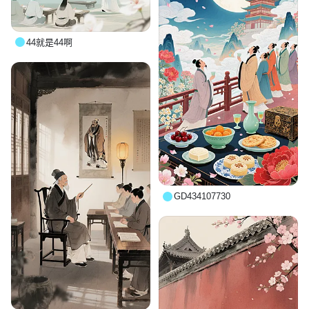
44就是44啊
GD434107730