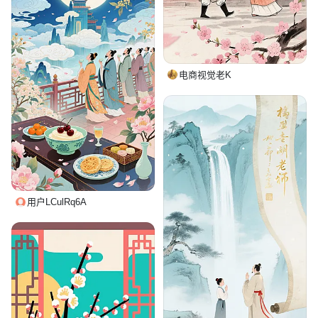
电商视觉老K
用户LCulRq6A