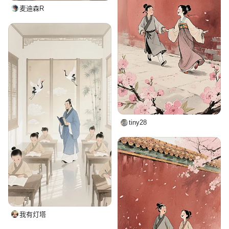
麦迪森R
tiny28
我有灯塔