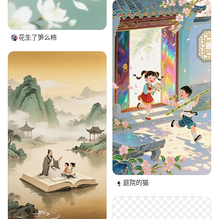
花生了笋么柿
庭院的猫