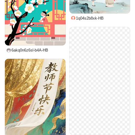
1q04s2b8xk-HB
6akq0n6z6sl-b4A-HB