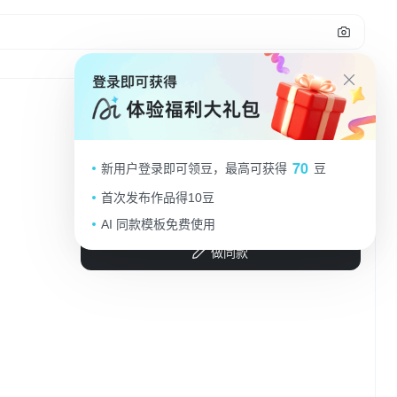
水彩插画风，清新温馨的教室场景，阳
70
新用户登录即可领豆，最高可获得
豆
光洒落，师生互动，尽显教育的美好。
首次发布作品得10豆
墨枫33
2025.09.04
AI 同款模板免费使用
做同款