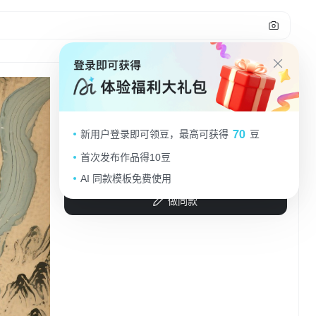
2
复古工笔风插画，展现三国地图，古典
70
新用户登录即可领豆，最高可获得
豆
中式建筑与山水，细腻描绘历史韵味。
首次发布作品得10豆
浮生若夢Forever...
2025.09.05
AI 同款模板免费使用
做同款