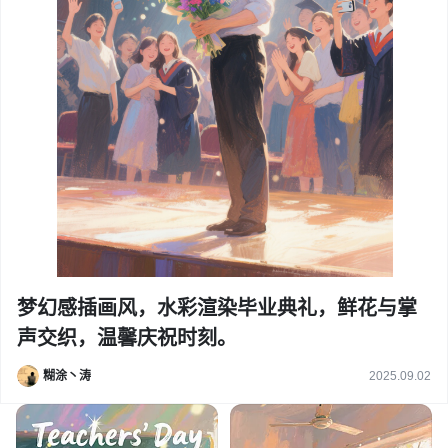
梦幻感插画风，水彩渲染毕业典礼，鲜花与掌
声交织，温馨庆祝时刻。
糊涂丶涛
2025.09.02