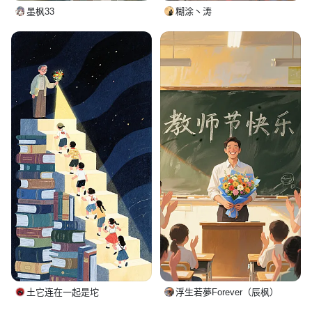
墨枫33
糊涂丶涛
土它连在一起是坨
浮生若夢Forever（辰枫）