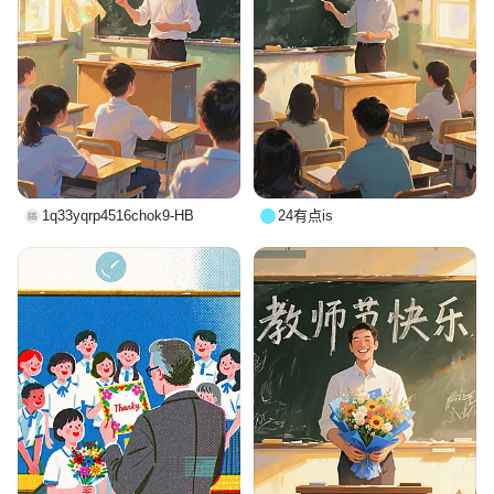
1q33yqrp4516chok9-HB
24有点is