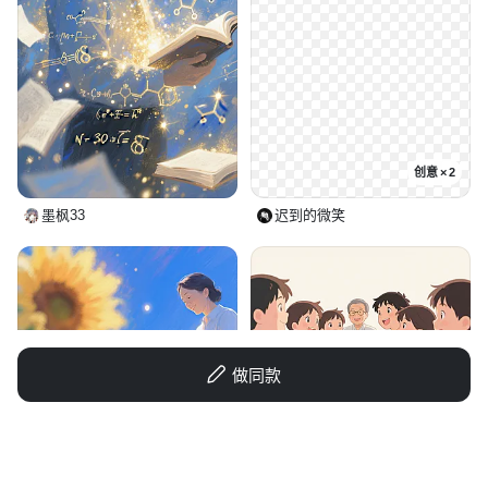
创意 × 2
墨枫33
迟到的微笑
做同款
招贝才的shook