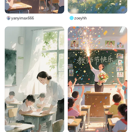
yanyimax666
zoeyhh