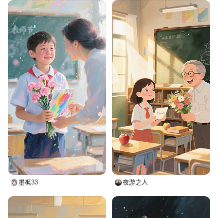
墨枫33
夜游之人