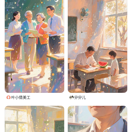
叶小倩美工
丱丱儿