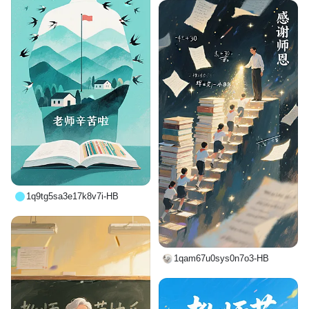
1q9tg5sa3e17k8v7i-HB
1qam67u0sys0n7o3-HB