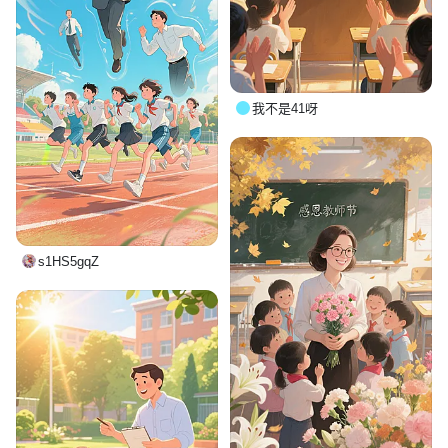
我不是41呀
s1HS5gqZ