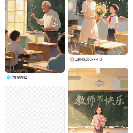
1q04s2b8xk-HB
你随啊42