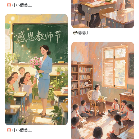
叶小倩美工
丱丱儿
叶小倩美工