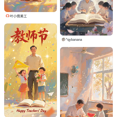
叶小倩美工
^qybanana