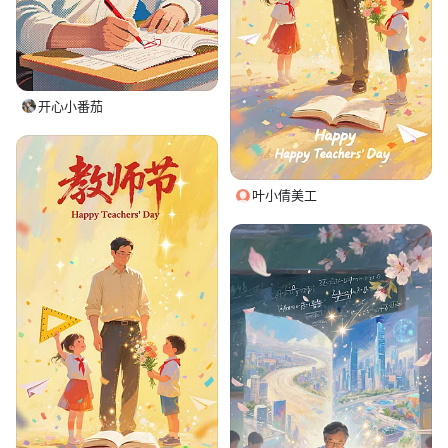
开心小番茄
叶小倩美工