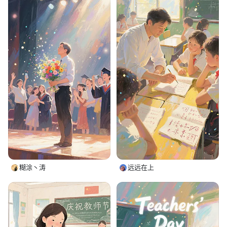
糊涂丶涛
远远在上