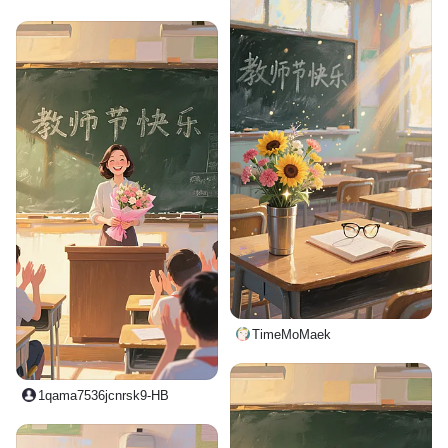
TimeMoMaek
1qama7536jcnrsk9-HB