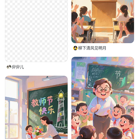
柳下清风见明月
丱丱儿