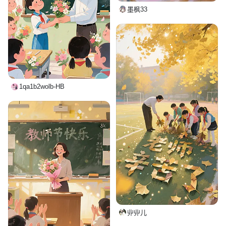
墨枫33
1qa1b2wolb-HB
丱丱儿