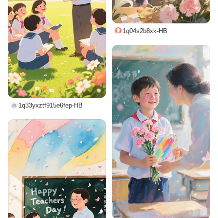
1q04s2b8xk-HB
1q33yxztf915e6fep-HB