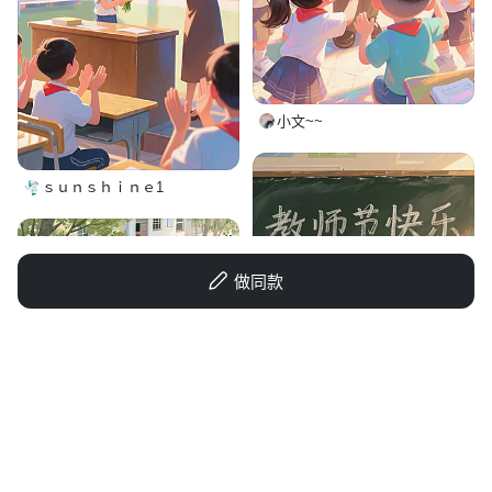
小文~~
ｓｕｎｓｈｉｎｅ1
做同款