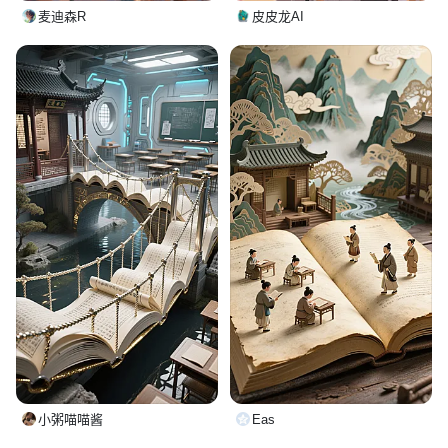
麦迪森R
皮皮龙AI
小粥喵喵酱
Eas