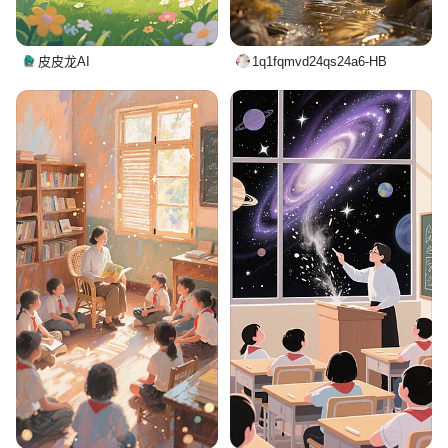
皮皮龙AI
1q1fqmvd24qs24a6-HB