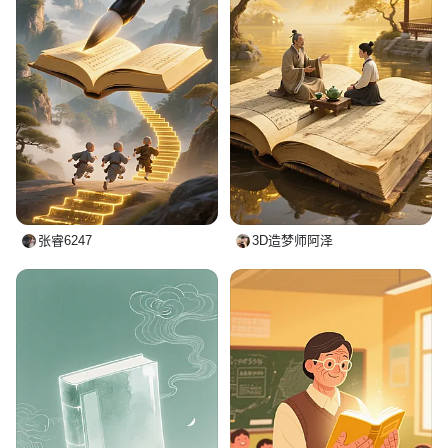
张睿6247
3D造梦师阿泽