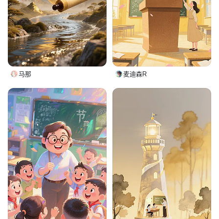
马那
麦迪森R