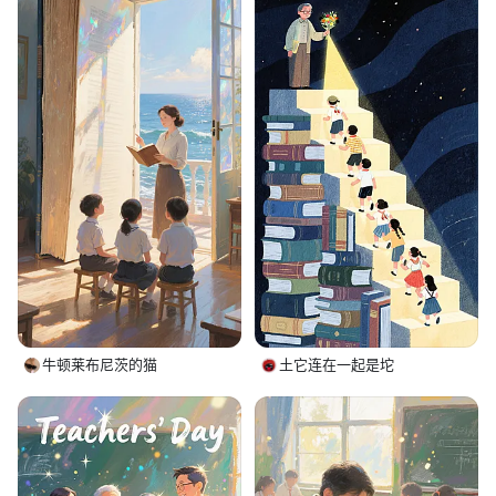
牛顿莱布尼茨的猫
土它连在一起是坨